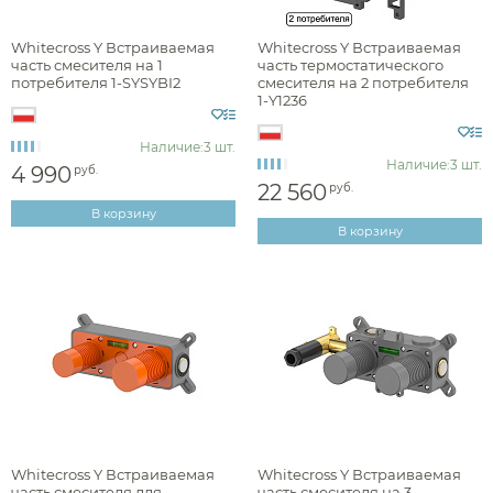
Наличие
Whitecross Y Встраиваемая
Whitecross Y Встраиваемая
часть смесителя на 1
часть термостатического
есть в наличии
потребителя 1-SYSYBI2
смесителя на 2 потребителя
1-Y1236
Наличие:
3 шт.
Цвет
Наличие:
3 шт.
4 990
руб.
серый
22 560
руб.
В корзину
В корзину
Фактура
матовая
Стилистика дизайна
Whitecross Y Встраиваемая
Whitecross Y Встраиваемая
часть смесителя для
часть смесителя на 3