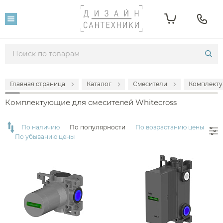
Фильтр
Розничная цена
От
До
Главная страница
Каталог
Смесители
Комплекту
4 990
23 890
Комплектующие для смесителей Whitecross
Популярность
По наличию
По популярности
По возрастанию цены
По убыванию цены
Производитель
Whitecross