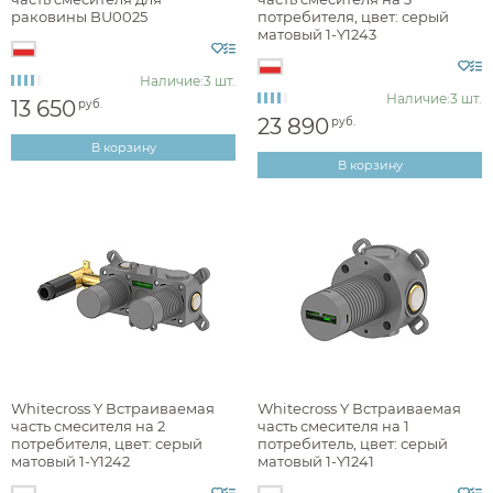
раковины BU0025
потребителя, цвет: серый
минимализм
матовый 1-Y1243
Наличие:
3 шт.
Наличие:
3 шт.
13 650
руб.
Раздел каталога
23 890
руб.
В корзину
В корзину
комплектующие для смесителей
Монтаж
на стену (встраиваемый)
Аксессуары
Whitecross Y Встраиваемая
Whitecross Y Встраиваемая
часть смесителя на 2
часть смесителя на 1
потребителя, цвет: серый
потребитель, цвет: серый
Материал
Держатели туалетной бумаги
матовый 1-Y1242
матовый 1-Y1241
Дозаторы