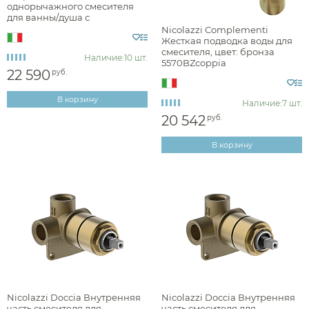
однорычажного смесителя
для ванны/душа с
Наличие
переключателем C3796
Nicolazzi Complementi
Жесткая подводка воды для
есть в наличии
смесителя, цвет: бронза
Наличие:
10 шт.
5570BZcoppia
22 590
руб.
Цвет
В корзину
Наличие:
7 шт.
хром
20 542
руб.
золото
В корзину
бронза
другие цвета
Фактура
брашированная
Nicolazzi Doccia Внутренняя
Nicolazzi Doccia Внутренняя
часть смесителя для
часть смесителя для