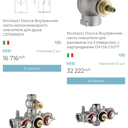
Nicolazzi Doccia Внутренняя
часть монокомандного
смесителя для душа
Nicolazzi Doccia Внутренняя
C3706NEM
часть смесителя для
раковины на 3 отверстия, c
картриджами DX+SX C1077
Наличие:
2 шт.
16 716
руб.
Наличие:
10 шт.
В корзину
32 222
руб.
В корзину
Аксессуары
Держатели туалетной бумаги