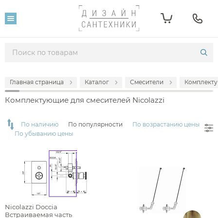
Фильтр
Розничная цена
От
До
Главная страница
Каталог
Смесители
Комплекту
12 022
138 340
Комплектующие для смесителей Nicolazzi
Популярность
По наличию
По популярности
По возрастанию цены
По убыванию цены
Производитель
Nicolazzi
Nicolazzi Doccia
Встраиваемая часть