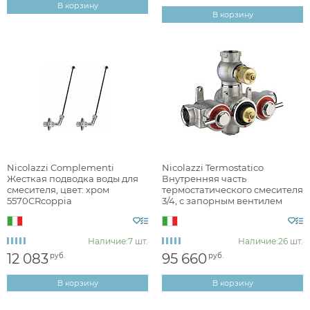
В корзину
В корзину
Nicolazzi Complementi
Nicolazzi Termostatico
Жесткая подводка воды для
Внутренняя часть
смесителя, цвет: хром
термостатического смесителя
5570CRcoppia
3/4, с запорным вентилем
4910
Наличие:
7 шт.
Наличие:
26 шт.
12 083
95 660
руб.
руб.
В корзину
В корзину