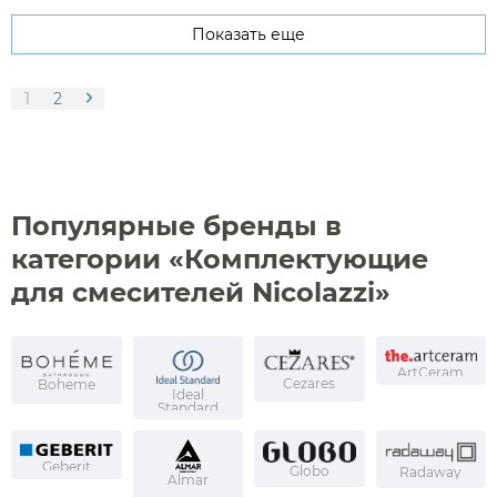
Показать еще
1
2
Популярные бренды в
категории «Комплектующие
для смесителей Nicolazzi»
ArtCeram
Cezares
Boheme
Ideal
Standard
Geberit
Globo
Radaway
Almar