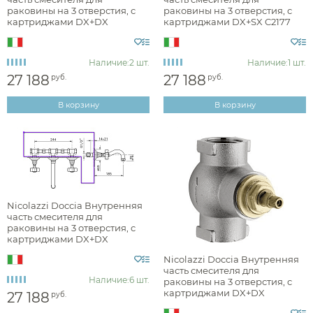
раковины на 3 отверстия, c
раковины на 3 отверстия, c
глянцевая
картриджами DX+DX
картриджами DX+SX C2177
C2177DX
Наличие:
2 шт.
Наличие:
1 шт.
Стилистика дизайна
27 188
27 188
руб.
руб.
В корзину
В корзину
английская классика
арт-деко
неоклассика
прованс
Nicolazzi Doccia Внутренняя
часть смесителя для
раковины на 3 отверстия, c
картриджами DX+DX
Раздел каталога
C1477DX
Nicolazzi Doccia Внутренняя
часть смесителя для
Наличие:
6 шт.
раковины на 3 отверстия, c
картриджами DX+DX
27 188
руб.
комплектующие для смесителей
C1077DX