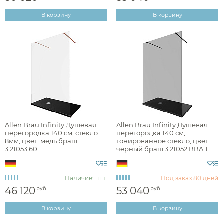
Форма
В корзину
В корзину
Конструкция дверей
Ширина, см
Глубина, см
Высота, см
Allen Brau Infinity Душевая
Allen Brau Infinity Душевая
перегородка 140 см, стекло
перегородка 140 см,
8мм, цвет: медь браш
тонированное стекло, цвет:
3.21053.60
черный браш 3.21052.BBA.T
Цвет стекла
Цвет профиля
Наличие:
1 шт.
Под заказ
80 дней
46 120
53 040
руб.
руб.
В корзину
В корзину