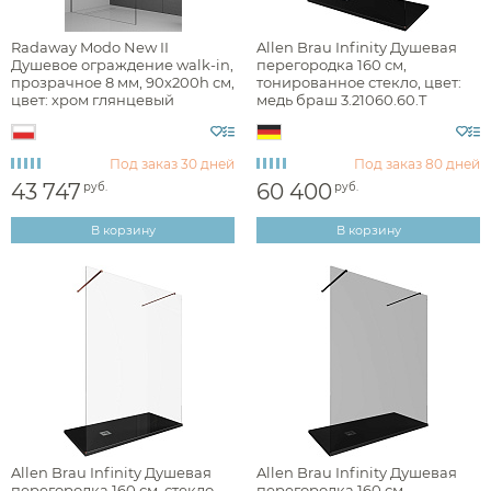
Am.Pm
Radaway Modo New II
Allen Brau Infinity Душевая
Душевое ограждение walk-in,
перегородка 160 см,
Berges
прозрачное 8 мм, 90х200h см,
тонированное стекло, цвет:
цвет: хром глянцевый
медь браш 3.21060.60.T
Burlington
389094-01-01
Cezares
Под заказ
30 дней
Под заказ
80 дней
43 747
60 400
Hafro
руб.
руб.
Ideal Standard
В корзину
В корзину
Novellini
Paini
Наличие
Radaway
есть в наличии
Ravak
RGW
Цвет
Vegas Glass
Allen Brau Infinity Душевая
Allen Brau Infinity Душевая
хром
перегородка 160 см, стекло
перегородка 160 см,