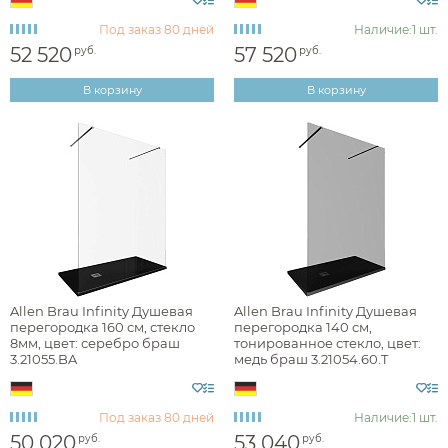
Под заказ
80 дней
Наличие:
1 шт.
52 520
57 520
руб.
руб.
hi-tech
В корзину
В корзину
английская классика
арт-деко
лофт
минимализм
неоклассика
Allen Brau Infinity Душевая
Allen Brau Infinity Душевая
Раздел каталога
перегородка 160 см, стекло
перегородка 140 см,
8мм, цвет: серебро браш
тонированное стекло, цвет:
3.21055.BA
медь браш 3.21054.60.T
душевые перегородки
Под заказ
80 дней
Наличие:
1 шт.
50 020
53 040
руб.
руб.