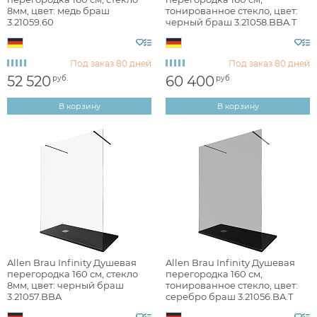
Vincea
8мм, цвет: медь браш
тонированное стекло, цвет:
белый
3.21059.60
черный браш 3.21058.BBA.T
Wasserkraft
черный
Под заказ
80 дней
Под заказ
80 дней
графит
52 520
60 400
руб.
руб.
никель
В корзину
В корзину
золото
медь
Фактура
бронза
сатин
брашированная
серый
глянцевая
серебро
матовая
Allen Brau Infinity Душевая
Allen Brau Infinity Душевая
перегородка 160 см, стекло
перегородка 160 см,
8мм, цвет: черный браш
тонированное стекло, цвет:
3.21057.BBA
серебро браш 3.21056.BA.T
Стилистика дизайна