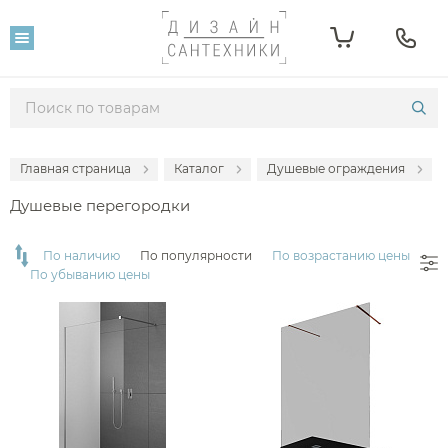
Фильтр
Розничная цена
От
До
Главная страница
Каталог
Душевые ограждения
12 240
287 710
Душевые перегородки
Популярность
По наличию
По популярности
По возрастанию цены
По убыванию цены
Производитель
Abber
Allen Brau