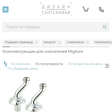
Фильтр
Популярность
Производитель
Главная страница
Каталог
Смесители
Комплекту
Комплектующие для смесителей Migliore
Migliore
По наличию
По популярности
По возрастанию цены
По убыванию цены
Наличие
есть в наличии
Цвет
хром