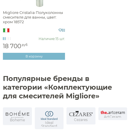
Migliore Cristalia Полуколонны
смесителя для ванны, цвет:
Стилистика дизайна
хром 18572
Наличие:
15 шт.
английская классика
18 700
руб.
В корзину
Раздел каталога
Популярные бренды в
категории «Комплектующие
комплектующие для смесителей
для смесителей Migliore»
ArtCeram
Аксессуары
Cezares
Boheme
Ideal
Standard