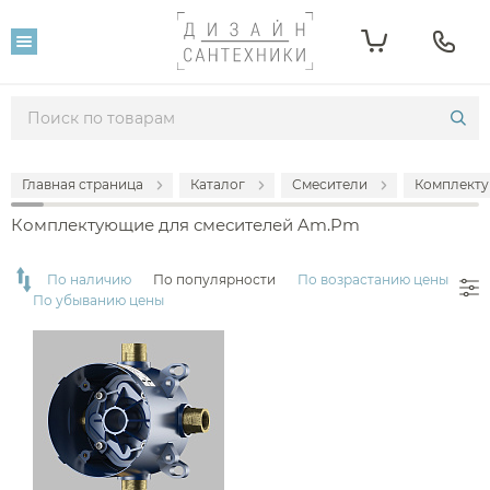
Фильтр
Популярность
Производитель
Главная страница
Каталог
Смесители
Комплекту
Комплектующие для смесителей Am.Pm
Am.Pm
По наличию
По популярности
По возрастанию цены
По убыванию цены
Наличие
есть в наличии
Стилистика дизайна