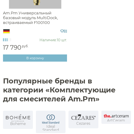
неоклассика
Am.Pm Универсальный
базовый модуль MultiDock,
встраиваемый F100100
Раздел каталога
Наличие:
10 шт.
17 790
руб.
В корзину
комплектующие для смесителей
Популярные бренды в
Монтаж
категории «Комплектующие
для смесителей Am.Pm»
на стену (встраиваемый)
ArtCeram
Аксессуары
Cezares
Boheme
Материал
Ideal
Standard