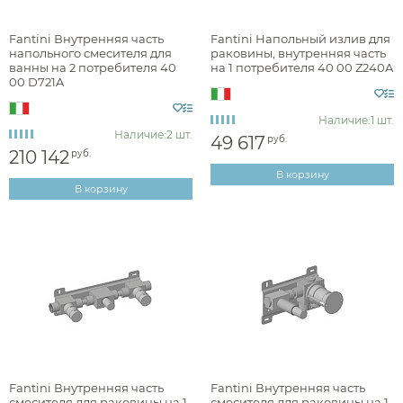
Наличие
Fantini Внутренняя часть
Fantini Напольный излив для
напольного смесителя для
раковины, внутренняя часть
есть в наличии
ванны на 2 потребителя 40
на 1 потребителя 40 00 Z240A
00 D721A
есть в шоуруме
Наличие:
1 шт.
Наличие:
2 шт.
49 617
руб.
Цвет
210 142
руб.
В корзину
хром
В корзину
черный
графит
нержавеющая сталь
никель
золото
латунь
Fantini Внутренняя часть
Fantini Внутренняя часть
Фактура
смесителя для раковины на 1
смесителя для раковины на 1