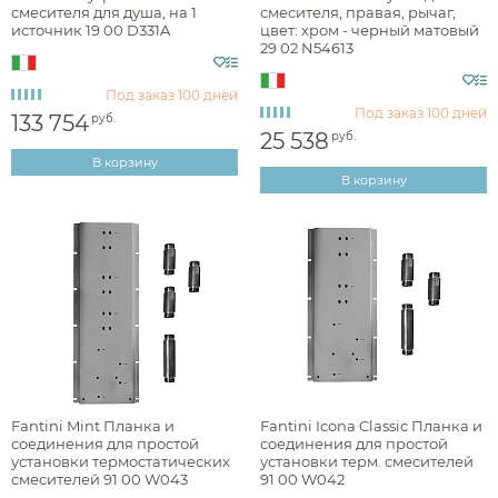
смесителя для душа, на 1
смесителя, правая, рычаг,
источник 19 00 D331A
цвет: хром - черный матовый
29 02 N54613
Под заказ
100 дней
Под заказ
100 дней
133 754
руб.
25 538
руб.
В корзину
В корзину
Fantini Mint Планка и
Fantini Icona Classic Планка и
соединения для простой
соединения для простой
установки термостатических
установки терм. смесителей
смесителей 91 00 W043
91 00 W042