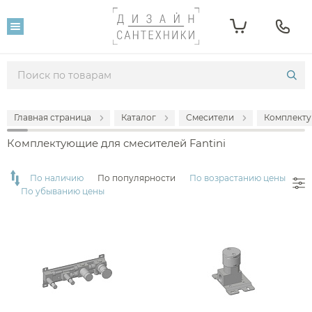
Фильтр
Розничная цена
От
До
Главная страница
Каталог
Смесители
Комплекту
18 971
247 910
Комплектующие для смесителей Fantini
Популярность
По наличию
По популярности
По возрастанию цены
По убыванию цены
Производитель
Fantini