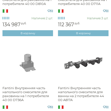
медь
потребителя 40 00 D810A
потребителя 40 00 D711A
другие цвета
брашированная
Наличие:
2 шт.
Наличие:
3 шт.
134 987
112 367
руб.
руб.
глянцевая
В корзину
В корзину
матовая
Стилистика дизайна
hi-tech
лофт
Fantini Внутренняя часть
Fantini Внутренняя часть
минимализм
напольного смесителя для
напольного смесителя для
раковины на 1 потребителя
ванны на 2 потребителя 44
неоклассика
40 00 D736A
00 A817A