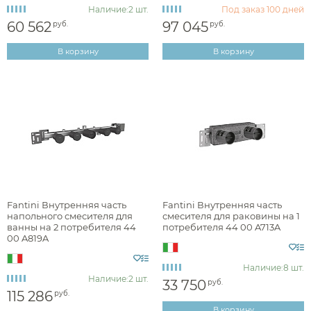
Наличие:
2 шт.
Под заказ
100 дней
Раздел каталога
60 562
97 045
руб.
руб.
В корзину
В корзину
комплектующие для смесителей
Монтаж
на пол
на стену (встраиваемый)
Fantini Внутренняя часть
Fantini Внутренняя часть
напольного смесителя для
смесителя для раковины на 1
ванны на 2 потребителя 44
потребителя 44 00 A713A
00 A819A
Материал
Наличие:
8 шт.
Наличие:
2 шт.
33 750
руб.
115 286
руб.
В корзину