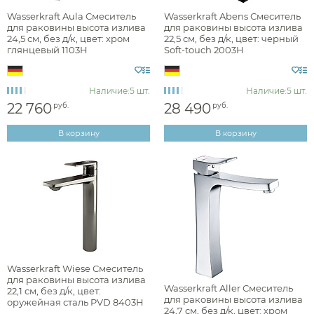
Wasserkraft Aula Смеситель
Wasserkraft Abens Смеситель
для раковины высота излива
для раковины высота излива
24,5 см, без д/к, цвет: хром
22,5 см, без д/к, цвет: черный
глянцевый 1103H
Soft-touch 2003H
Наличие:
5 шт.
Наличие:
5 шт.
22 760
28 490
руб.
руб.
В корзину
В корзину
Аксессуары
Wasserkraft Wiese Смеситель
для раковины высота излива
Держатели туалетной бумаги
Wasserkraft Aller Смеситель
22,1 см, без д/к, цвет:
для раковины высота излива
оружейная сталь PVD 8403H
Дозаторы
24,7 см, без д/к, цвет: хром