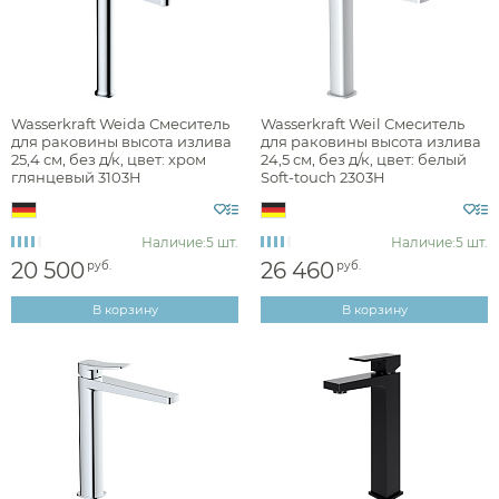
Донный клапан
Отверстия для монтажа
Wasserkraft Weida Смеситель
Wasserkraft Weil Смеситель
Длина излива, см
для раковины высота излива
для раковины высота излива
25,4 см, без д/к, цвет: хром
24,5 см, без д/к, цвет: белый
глянцевый 3103H
Soft-touch 2303H
Высота излива, см
Наличие:
5 шт.
Наличие:
5 шт.
20 500
26 460
руб.
руб.
В корзину
В корзину