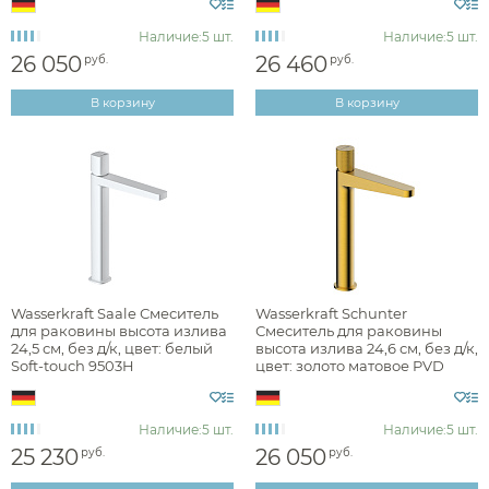
Фактура
Наличие:
5 шт.
Наличие:
5 шт.
26 050
26 460
руб.
руб.
брашированная
В корзину
В корзину
глянцевая
матовая
Стилистика дизайна
Wasserkraft Saale Смеситель
Wasserkraft Schunter
для раковины высота излива
Смеситель для раковины
hi-tech
24,5 см, без д/к, цвет: белый
высота излива 24,6 см, без д/к,
Soft-touch 9503H
цвет: золото матовое PVD
8203H
лофт
минимализм
Наличие:
5 шт.
Наличие:
5 шт.
25 230
26 050
руб.
руб.
неоклассика