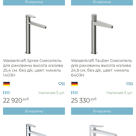
В корзину
В корзину
Раздел каталога
смесители для раковины высокие
Wasserkraft Spree Смеситель
Wasserkraft Tauber Смеситель
Монтаж
для раковины высота излива
для раковины высота излива
25,4 см, без д/к, цвет: никель
24,6 см, без д/к, цвет: никель
1403H
6403H
на раковину или столешницу
Наличие:
5 шт.
Наличие:
5 шт.
22 920
25 330
руб.
руб.
Материал
В корзину
В корзину
Управление