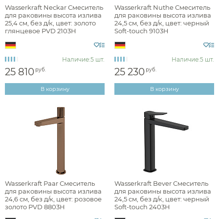
Wasserkraft Neckar Смеситель
Wasserkraft Nuthe Смеситель
Наличие
для раковины высота излива
для раковины высота излива
25,4 см, без д/к, цвет: золото
24,5 см, без д/к, цвет: черный
есть в наличии
глянцевое PVD 2103H
Soft-touch 9103H
Наличие:
5 шт.
Наличие:
5 шт.
Цвет
25 810
25 230
руб.
руб.
хром
В корзину
В корзину
белый
черный
графит
никель
золото
Wasserkraft Paar Смеситель
Wasserkraft Bever Смеситель
розовое золото
для раковины высота излива
для раковины высота излива
24,6 см, без д/к, цвет: розовое
24,5 см, без д/к, цвет: черный
золото PVD 8803H
Soft-touch 2403H