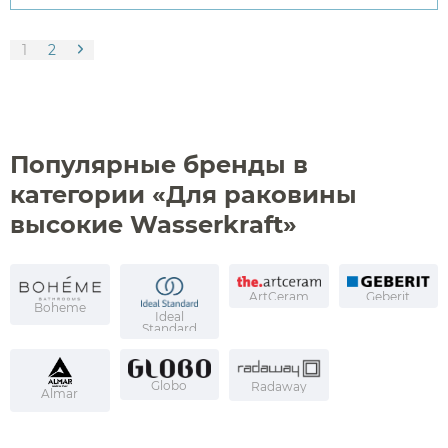
1
2
Популярные бренды в
категории «Для раковины
высокие Wasserkraft»
ArtCeram
Geberit
Boheme
Ideal
Standard
Globo
Radaway
Almar