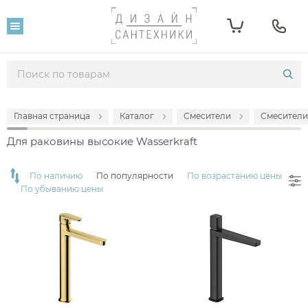
Фильтр
Розничная цена
От
До
Главная страница
Каталог
Смесители
Смесители
20 480
28 490
Для раковины высокие Wasserkraft
Популярность
По наличию
По популярности
По возрастанию цены
По убыванию цены
Производитель
Wasserkraft