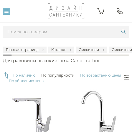
Фильтр
Розничная цена
От
До
Главная страница
Каталог
Смесители
Смесители
17 454
154 240
Для раковины высокие Fima Carlo Frattini
Популярность
По наличию
По популярности
По возрастанию цены
По убыванию цены
Производитель
Fima Carlo Frattini