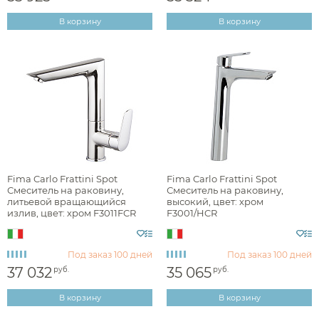
В корзину
В корзину
Длина излива, см
Высота излива, см
Fima Carlo Frattini Spot
Fima Carlo Frattini Spot
Смеситель на раковину,
Смеситель на раковину,
литьевой вращающийся
высокий, цвет: хром
излив, цвет: хром F3011FCR
F3001/HCR
Под заказ
100 дней
Под заказ
100 дней
37 032
35 065
руб.
руб.
В корзину
В корзину