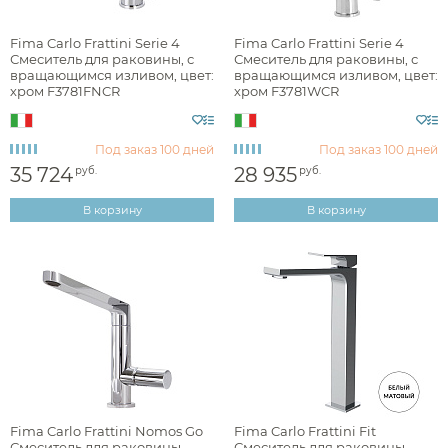
Наличие
Fima Carlo Frattini Serie 4
Fima Carlo Frattini Serie 4
Смеситель для раковины, с
Смеситель для раковины, с
есть в наличии
вращающимся изливом, цвет:
вращающимся изливом, цвет:
хром F3781FNCR
хром F3781WCR
Цвет
Под заказ
100 дней
Под заказ
100 дней
хром
35 724
28 935
руб.
руб.
белый
В корзину
В корзину
черный
графит
нержавеющая сталь
золото
Фактура
Fima Carlo Frattini Nomos Go
Fima Carlo Frattini Fit
Смеситель для раковины,
Смеситель для раковины,