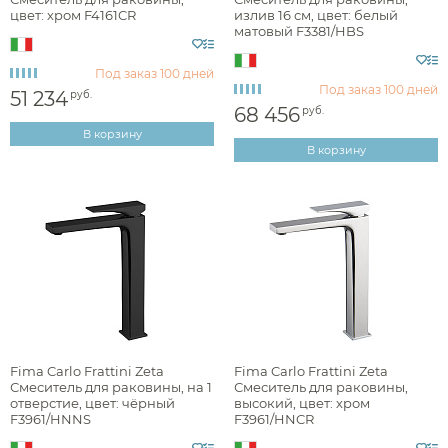
цвет: хром F4161CR
излив 16 см, цвет: белый
матовый F3381/HBS
брашированная
Под заказ
100 дней
Под заказ
100 дней
глянцевая
51 234
руб.
68 456
руб.
матовая
В корзину
В корзину
Стилистика дизайна
лофт
минимализм
неоклассика
Fima Carlo Frattini Zeta
Fima Carlo Frattini Zeta
Смеситель для раковины, на 1
Смеситель для раковины,
отверстие, цвет: чёрный
высокий, цвет: хром
F3961/HNNS
F3961/HNCR
Раздел каталога