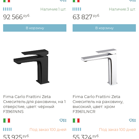
Наличие:
1 шт.
Наличие:
3 шт.
92 566
63 827
руб.
руб.
смесители для раковины высокие
В корзину
В корзину
Монтаж
на раковину или столешницу
Материал
Fima Carlo Frattini Zeta
Fima Carlo Frattini Zeta
Смеситель для раковины, на 1
Смеситель на раковину,
Управление
отверстие, цвет: чёрный
высокий, цвет: хром
F3961NNS
F3961LNCR
Донный клапан
Под заказ
100 дней
Под заказ
100 дней
53 925
55 324
руб.
руб.
Отверстия для монтажа