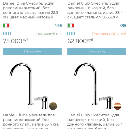
Daniel Diva Смеситель для
Daniel Club Смеситель для
раковины высокий, без
раковины высокий, без
донного клапана, излив 22,5
донного клапана, излив 33,4
см, цвет: черный матовый
см, цвет: сталь ANC655LXV
DV607B15
Наличие:
8 шт.
Под заказ
100 дней
75 000
62 800
руб.
руб.
В корзину
В корзину
Daniel Club Смеситель для
Daniel Club Смеситель для
раковины высокий, без
раковины высокий, без
донного клап., излив 33,4 см,
донного клапана, излив 33,4
цвет: латунь сан-марко
см, цвет: медь браш