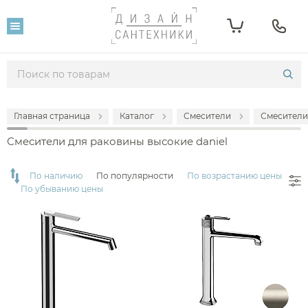
Фильтр
Розничная цена
От
До
Главная страница
Каталог
Смесители
Смесители
29 300
104 700
Смесители для раковины высокие daniel
Популярность
По наличию
По популярности
По возрастанию цены
По убыванию цены
Производитель
Daniel