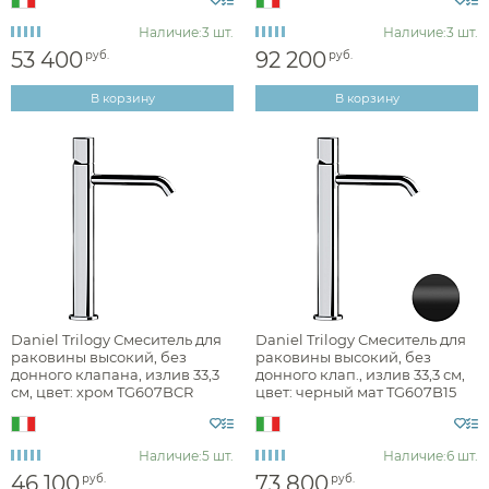
Наличие:
3 шт.
Наличие:
3 шт.
смесители для раковины высокие
53 400
92 200
руб.
руб.
В корзину
В корзину
Монтаж
на раковину или столешницу
Материал
Управление
Daniel Trilogy Смеситель для
Daniel Trilogy Смеситель для
раковины высокий, без
раковины высокий, без
донного клапана, излив 33,3
донного клап., излив 33,3 см,
см, цвет: хром TG607BCR
цвет: черный мат TG607B15
Донный клапан
Наличие:
5 шт.
Наличие:
6 шт.
Отверстия для монтажа
46 100
73 800
руб.
руб.