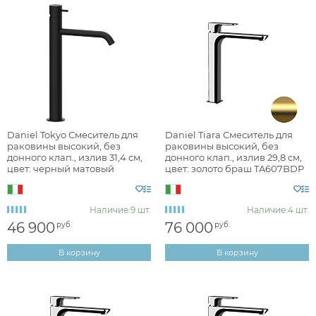
Daniel Tokyo Смеситель для
Daniel Tiara Смеситель для
раковины высокий, без
раковины высокий, без
донного клап., излив 31,4 см,
донного клап., излив 29,8 см,
цвет: черный матовый
цвет: золото браш TA607BDP
TK607B15
Наличие:
9 шт.
Наличие:
4 шт.
46 900
76 000
руб.
руб.
В корзину
В корзину