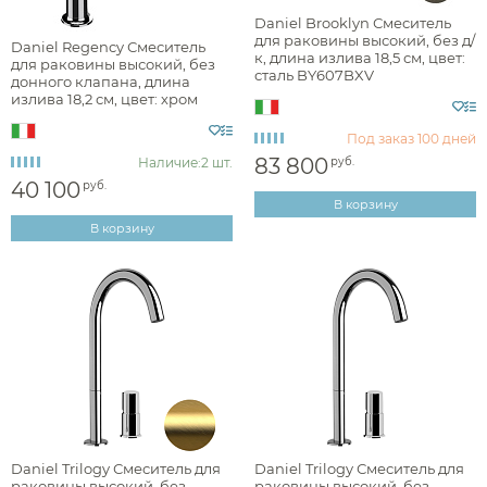
Daniel Brooklyn Смеситель
Наличие
для раковины высокий, без д/
Daniel Regency Смеситель
к, длина излива 18,5 см, цвет:
для раковины высокий, без
есть в наличии
сталь BY607BXV
донного клапана, длина
излива 18,2 см, цвет: хром
RN607BCR
Под заказ
100 дней
Цвет
83 800
Наличие:
2 шт.
руб.
хром
40 100
руб.
В корзину
белый
В корзину
черный
графит
нержавеющая сталь
золото
состаренная латунь
Фактура
медь
Daniel Trilogy Смеситель для
Daniel Trilogy Смеситель для
раковины высокий, без
раковины высокий, без