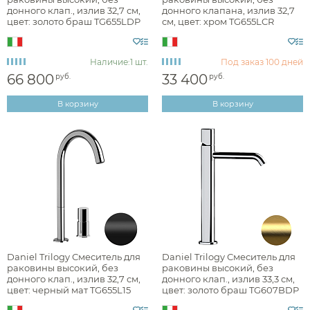
темная бронза
донного клап., излив 32,7 см,
донного клапана, излив 32,7
брашированная
цвет: золото браш TG655LDP
см, цвет: хром TG655LCR
глянцевая
Наличие:
1 шт.
Под заказ
100 дней
матовая
66 800
33 400
руб.
руб.
В корзину
В корзину
Стилистика дизайна
арт-деко
минимализм
неоклассика
Daniel Trilogy Смеситель для
Daniel Trilogy Смеситель для
раковины высокий, без
раковины высокий, без
Раздел каталога
донного клап., излив 32,7 см,
донного клап., излив 33,3 см,
цвет: черный мат TG655L15
цвет: золото браш TG607BDP