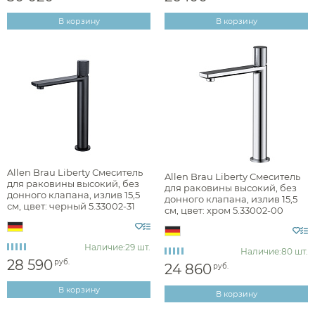
В корзину
В корзину
Высота излива, см
Allen Brau Liberty Смеситель
Allen Brau Liberty Смеситель
для раковины высокий, без
для раковины высокий, без
донного клапана, излив 15,5
донного клапана, излив 15,5
см, цвет: черный 5.33002-31
см, цвет: хром 5.33002-00
Наличие:
29 шт.
Наличие:
80 шт.
28 590
руб.
24 860
руб.
В корзину
В корзину