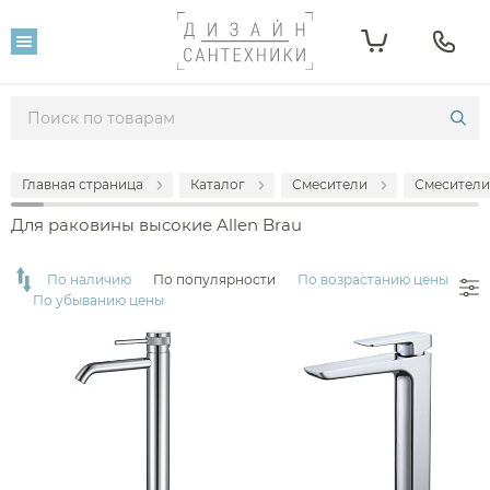
Фильтр
Розничная цена
От
До
Главная страница
Каталог
Смесители
Смесители
14 660
39 200
Для раковины высокие Allen Brau
Популярность
По наличию
По популярности
По возрастанию цены
По убыванию цены
Производитель
Allen Brau