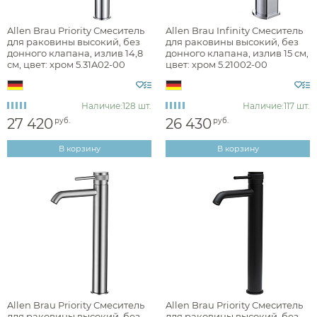
Наличие
Allen Brau Priority Смеситель
Allen Brau Infinity Смеситель
для раковины высокий, без
для раковины высокий, без
есть в наличии
донного клапана, излив 14,8
донного клапана, излив 15 см,
см, цвет: хром 5.31A02-00
цвет: хром 5.21002-00
Цвет
Наличие:
128 шт.
Наличие:
117 шт.
хром
27 420
26 430
руб.
руб.
черный
В корзину
В корзину
графит
никель
золото
Фактура
Allen Brau Priority Смеситель
Allen Brau Priority Смеситель
для раковины высокий, без
для раковины высокий, без