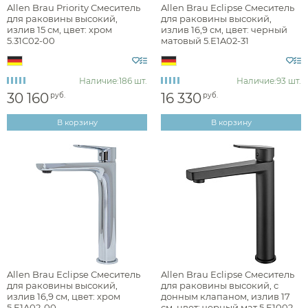
Allen Brau Priority Смеситель
Allen Brau Eclipse Смеситель
для раковины высокий,
для раковины высокий,
излив 15 см, цвет: хром
излив 16,9 см, цвет: черный
5.31С02-00
матовый 5.E1A02-31
Наличие:
186 шт.
Наличие:
93 шт.
30 160
16 330
руб.
руб.
В корзину
В корзину
Allen Brau Eclipse Смеситель
Allen Brau Eclipse Смеситель
для раковины высокий,
для раковины высокий, с
излив 16,9 см, цвет: хром
донным клапаном, излив 17
5.E1A02-00
см, цвет: черный мат 5.E1002-