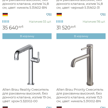
донного клапана, излив 14,8
донного клапана, излив 14,8
брашированная
см, цвет: никель 5.31A02-BN
см, цвет: черный 5.31A02-31
глянцевая
Наличие:
55 шт.
Наличие:
116 шт.
матовая
35 640
31 520
руб.
руб.
В корзину
В корзину
Стилистика дизайна
лофт
неоклассика
Раздел каталога
Allen Brau Reality Смеситель
Allen Brau Priority Смеситель
для раковины высокий, без
для раковины высокий, без
донного клапана, излив 19 см,
донного клапана, излив 15,5
цвет: хром 5.32002-00
см, цвет: никель 5.31002-BN
смесители для раковины высокие