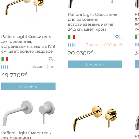
Для раковины вст
Pa
Paffoni Light Смеситель
д
для раковины
Для раковины встр
в
встраиваемый, излив
24
24,5 см, цвет: хром
Для раковины встр
L
LIG007CR70
Paffoni Light Смеситель
Для раковины встр
для раковины,
Под заказ
100 дней
встраиваемый, излив 17,8
Для раковины вст
см, цвет: золото медовое
3
20 930
руб.
LIG006HG70
Для раковины встр
В корзину
Наличие:
2 шт.
Для раковины вст
49 770
руб.
Для раковины вст
В корзину
Для раковины встр
Для раковины встр
Для раковины встр
Для раковины вст
Для раковины вст
Paffoni Light Смеситель
Pa
Аксессуары
для раковины
Для раковины вст