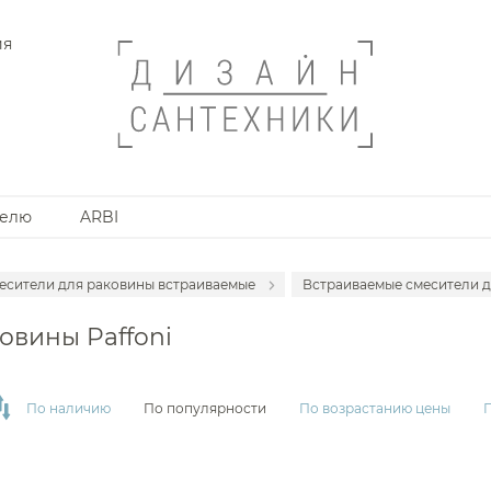
ия
телю
ARBI
есители для раковины встраиваемые
Встраиваемые смесители д
месители для раковины
Для раковины вст
овины Paffoni
анной комнаты
месители для раковины высокие
Для раковины встр
месители для раковины напольные
Для раковины вст
По наличию
По популярности
По возрастанию цены
месители на борт ванны
Для раковины вст
месители накладные для душа и ванны
Для раковины встр
месители для ванны напольные
Для раковины вст