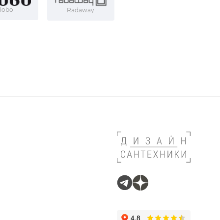
lobo
Radaway