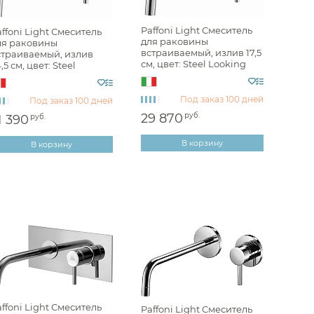
раиваемые Hansgrohe
Paffoni Light Смеситель
ffoni Light Смеситель
для раковины
ля раковины
аиваемые Iddis
встраиваемый, излив 17,5
страиваемый, излив
см, цвет: Steel Looking
,5 см, цвет: Steel
аиваемые Joerger
LIG006ST70
ooking LIG007ST70
аиваемые Kerama Marazzi
Под заказ
100 дней
Под заказ
100 дней
раиваемые Keuco
29 870
руб.
1 390
руб.
аиваемые Kludi
В корзину
В корзину
раиваемые Laufen
раиваемые Lemark
аиваемые Maier
аиваемые Migliore
аиваемые Nicolazzi
раиваемые Omnires
раиваемые Ramonsoler
ffoni Light Смеситель
Paffoni Light Смеситель
раиваемые Ravak