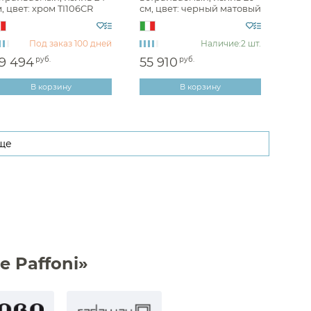
, цвет: хром TI106CR
см, цвет: черный матовый
TI105NO70
Под заказ
100 дней
Наличие:
2 шт.
9 494
руб.
55 910
руб.
В корзину
В корзину
ще
 Paffoni»