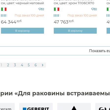
см, цвет: черный матовый
см, цвет: хром TI106CR70
см
Диспенсеры ватных дисков
TI106NO
Под заказ
100 дней
Под заказ
100 дней
64 344
руб.
47 763
руб.
4
В корзину
В корзину
Показать е
1
2
3
4
5
6
рии «Для раковины встраиваемые