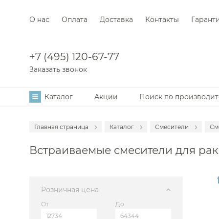
О нас
Оплата
Доставка
Контакты
Гарант
+7 (495) 120-67-77
Заказать звонок
Каталог
Акции
Поиск по производи
Главная страница
Каталог
Смесители
См
Аксессуары
С
Встраиваемые смесители для рак
Мебель для в
С
Раковины
С
Унитазы
С
Розничная цена
Инсталляции
С
От
До
Ванны
С