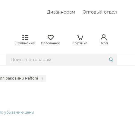
Дизайнерам
Оптовый отдел
Сравнение
Избранное
Корзина
Вход
ля раковины Paffoni
раиваемые Abber
аиваемые Allen Brau
раиваемые Almar
По убыванию цены
раиваемые Am.Pm
аиваемые Axor
раиваемые Boheme