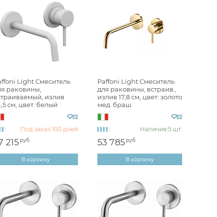
раиваемые Bongio
аиваемые Bossini
аиваемые Burlington
аиваемые Cezares
аиваемые Cisal
ffoni Light Смеситель
Paffoni Light Смеситель
ля раковины,
для раковины, встраив.,
раиваемые Devon&Devon
страиваемый, излив
излив 17,8 см, цвет: золото
,5 см, цвет: белый
мед. браш.
аиваемые Dornbracht
атовый LIG007BO70
LIG006HGSP70
аиваемые Duravit
Под заказ
100 дней
Наличие:
5 шт.
аиваемые Fantini
7 215
руб.
53 785
руб.
иваемые Fima Carlo Frattini
В корзину
В корзину
аиваемые Gattoni
аиваемые Geberit
аиваемые Gessi
раиваемые Grohe