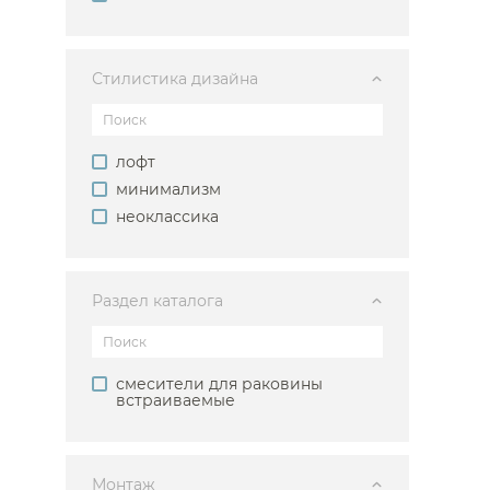
Стилистика дизайна
Каталог
лофт
минимализм
неоклассика
Раздел каталога
Аксессуары
Мебель 
ком
Держатели туалетной бумаги
Гар
смесители для раковины
Дозаторы
Тумбы по
встраиваемые
Мыльницы
Зе
Стаканы
Шкафы
Ершики
Зерка
Крючки
Ш
Инсталляции
Ва
Монтаж