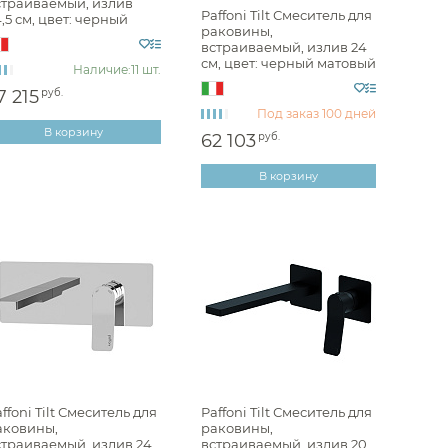
страиваемый, излив
Paffoni Tilt Смеситель для
,5 см, цвет: черный
аиваемые Nofer
раковины,
Кухонные мойки
атовый LIG007NO70
встраиваемый, излив 24
Дозаторы
раиваемые QuadroDesign
см, цвет: черный матовый
Сушилки
Наличие:
11 шт.
TI106NO70
Измельчители отходов
аиваемые Mariani
7 215
руб.
Фильтры
Под заказ
100 дней
Аксессуары для кухонных
аиваемые Vincea
Водонагреватели
В корзину
моек
62 103
руб.
Комплектующие моек
раиваемые Wonzon & Woghand
Сливы
Накопительные
В корзину
водонагреватели
Смесители для кухни
раиваемые BelBagno
Проточные водонагреватели
аиваемые Daniel
раиваемые Sancos
аиваемые Alpi
раиваемые Ritmonio
ffoni Tilt Смеситель для
Paffoni Tilt Смеситель для
аковины,
раковины,
страиваемый, излив 24
встраиваемый, излив 20