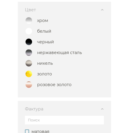
Цвет
хром
белый
черный
нержавеющая сталь
никель
золото
розовое золото
Фактура
матовая