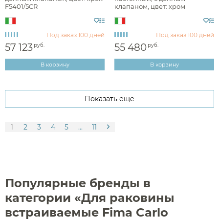
F5401/5CR
клапаном, цвет: хром
F5081L/5CR
Под заказ
100 дней
Под заказ
100 дней
57 123
55 480
руб.
руб.
В корзину
В корзину
Показать еще
1
2
3
4
5
...
11
Популярные бренды в
категории «Для раковины
встраиваемые Fima Carlo