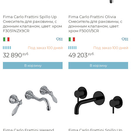
Наличие
Fima Carlo Frattini Spillo Up
Fima Carlo Frattini Olivia
есть в наличии
Смеситель для раковины, с
Смеситель для раковины, с
донным клапаном, цвет: хром
доннным клапаном, цвет:
F3051NZX9CR
хром F5001/5CR
Цвет
Под заказ
100 дней
Под заказ
100 дней
хром
32 890
49 203
руб.
руб.
черный
В корзину
В корзину
нержавеющая сталь
никель
золото
бронза
Фактура
Fima Carlo Frattini Herend
Fima Carlo Frattini Spillo Up