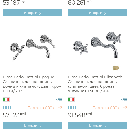
53 187
60 261
руб.
руб.
Длина излива, см
В корзину
В корзину
Внутренняя часть
Fima Carlo Frattini Epoque
Fima Carlo Frattini Elizabeth
Cмеситель для раковины, с
Смеситель для раковины, с
донным клапаном, цвет: хром
клапаном, цвет: бронза
F5051/5CR
античная F5081L/5BR
Под заказ
100 дней
Под заказ
100 дней
57 123
91 548
руб.
руб.
В корзину
В корзину