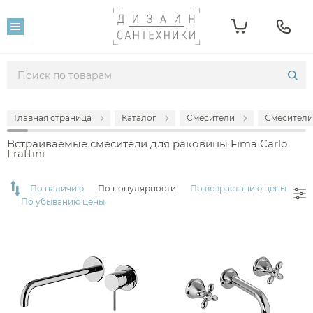
Фильтр
Розничная цена
От
До
Главная страница
Каталог
Смесители
Смесители
28 535
331 073
Встраиваемые смесители для раковины Fima Carlo
Frattini
Популярность
По наличию
По популярности
По возрастанию цены
По убыванию цены
Производитель
Fima Carlo Frattini