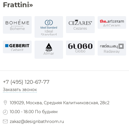
Frattini»
ArtCeram
Cezares
Boheme
Ideal
Standard
Geberit
Globo
Radaway
Almar
+7 (495) 120-67-77
Заказать звонок
109029, Москва, Средняя Калитниковская, 28с2
10.00 - 18.00 По будням
zakaz@designbathroom.ru