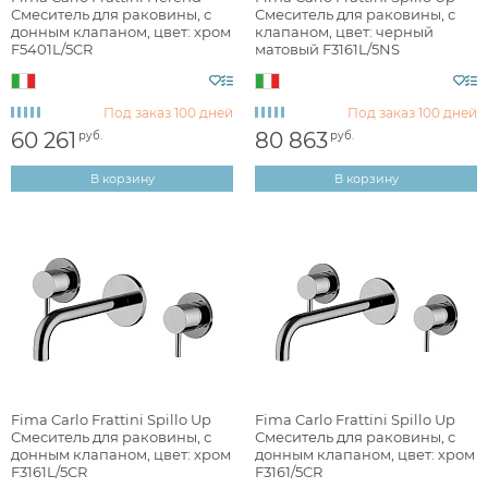
Смеситель для раковины, с
Смеситель для раковины, с
донным клапаном, цвет: хром
клапаном, цвет: черный
F5401L/5CR
матовый F3161L/5NS
брашированная
глянцевая
Под заказ
100 дней
Под заказ
100 дней
60 261
80 863
руб.
руб.
матовая
В корзину
В корзину
Стилистика дизайна
английская классика
лофт
минимализм
Fima Carlo Frattini Spillo Up
Fima Carlo Frattini Spillo Up
неоклассика
Смеситель для раковины, с
Смеситель для раковины, с
донным клапаном, цвет: хром
донным клапаном, цвет: хром
прованс
F3161L/5CR
F3161/5CR