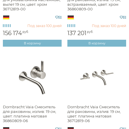
вылет 19 см, цвет: хром
встраиваемый, цвет: хром
Стилистика дизайна
36712819-00
36860809-00
Под заказ
100 дней
Под заказ
100 дней
hi-tech
156 174
137 201
руб.
руб.
английская классика
В корзину
В корзину
арт-деко
лофт
минимализм
неоклассика
Раздел каталога
Dornbracht Vaia Смеситель
Dornbracht Vaia Смеситель
для раковины, излив: 19 см,
для раковины, излив: 19 см,
цвет: платина матовая
цвет: платина матовая
36860809-06
36712819-06
смесители для раковины встраиваемые