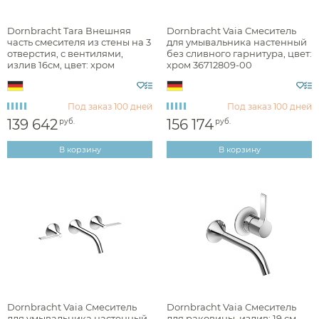
Цвет
Dornbracht Tara Внешняя
Dornbracht Vaia Смеситель
часть смесителя из стены на 3
для умывальника настенный
хром
отверстия, с вентилями,
без сливного гарнитура, цвет:
излив 16см, цвет: хром
хром 36712809-00
графит
36707892-00
латунь
Под заказ
100 дней
Под заказ
100 дней
139 642
156 174
платина
руб.
руб.
В корзину
В корзину
Фактура
брашированная
глянцевая
матовая
Dornbracht Vaia Смеситель
Dornbracht Vaia Смеситель
для умывальника настенный,
для раковины, излив: 19 см,