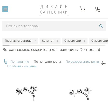
Фильтр
Розничная цена
От
До
Главная страница
Каталог
Смесители
Смесители
82 788
364 729
Встраиваемые смесители для раковины Dornbracht
Популярность
По наличию
По популярности
По возрастанию цены
По убыванию цены
Производитель
Dornbracht