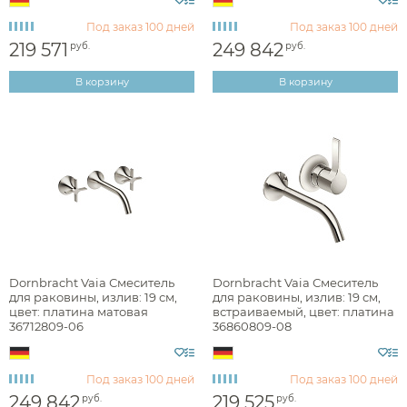
Под заказ
100 дней
Под заказ
100 дней
219 571
249 842
руб.
руб.
Монтаж
В корзину
В корзину
на стену (встраиваемый)
Материал
Управление
Dornbracht Vaia Смеситель
Dornbracht Vaia Смеситель
Длина излива, см
для раковины, излив: 19 см,
для раковины, излив: 19 см,
цвет: платина матовая
встраиваемый, цвет: платина
36712809-06
36860809-08
Под заказ
100 дней
Под заказ
100 дней
249 842
219 525
руб.
руб.