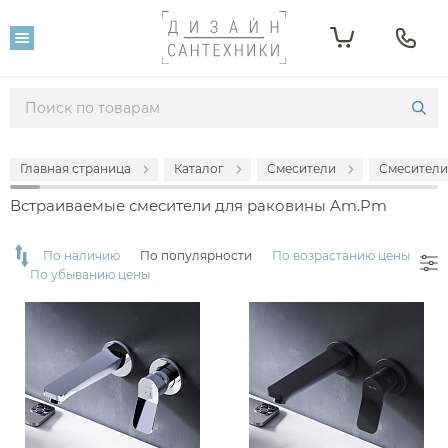
Фильтр
Розничная цена
От
До
Главная страница
Каталог
Смесители
Смесители
16 590
29 790
Встраиваемые смесители для раковины Am.Pm
Популярность
По наличию
По популярности
По возрастанию цены
По убыванию цены
Производитель
Am.Pm