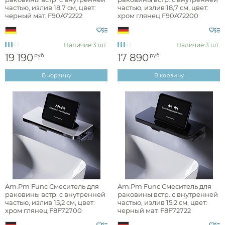
частью, излив 18,7 см, цвет:
частью, излив 18,7 см, цвет:
Стилистика дизайна
черный мат. F90A72222
хром глянец F90A72200
Наличие:
3 шт.
Наличие:
3 шт.
минимализм
19 190
17 890
руб.
руб.
неоклассика
В корзину
В корзину
Раздел каталога
смесители для раковины встраиваемые
Монтаж
Am.Pm Func Смеситель для
Am.Pm Func Смеситель для
раковины встр. с внутренней
раковины встр. с внутренней
частью, излив 15,2 см, цвет:
частью, излив 15,2 см, цвет:
хром глянец F8F72700
черный мат. F8F72722
на стену (встраиваемый)