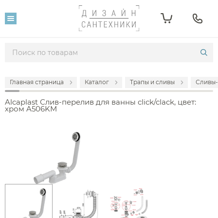
Главная страница
Каталог
Трапы и сливы
Сливы-
Alcaplast Слив-перелив для ванны click/clack, цвет:
хром A506KM