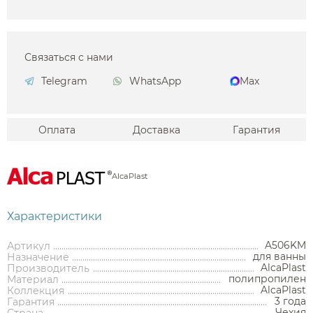
Связаться с нами
Telegram
WhatsApp
Max
Оплата
Доставка
Гарантия
AlcaPlast
Характеристики
A506KM
Артикул
для ванны
Назначение
AlcaPlast
Производитель
полипропилен
Материал
AlcaPlast
Коллекция
3 года
Гарантия
Чехия
Аксессуары