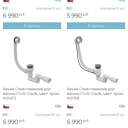
Наличие:
5 шт.
Наличие:
5 шт.
6 990
5 990
руб.
руб.
В корзину
В корзину
Аксессуары
Ravak Слив-перелив для
Ravak Слив-перелив для
ванны Click-Clack, цвет: хром
ванны Click-Clack, цвет: хром
Держатели туалетной бумаги
X01472
X01318
Дозаторы
Душ
Мыльницы
Наличие:
10 шт.
Наличие:
8 шт.
Каталог
6 990
6 990
руб.
руб.
Стаканы