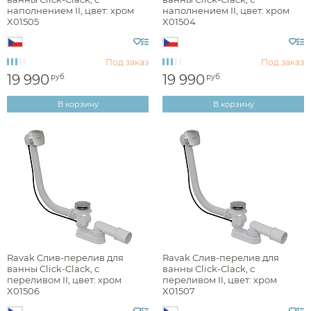
наполнением II, цвет: хром
наполнением II, цвет: хром
hi-tech
X01505
X01504
Под заказ
Под заказ
Назначение
19 990
19 990
руб.
руб.
В корзину
В корзину
Раздел каталога
сливы-переливы
Монтаж
Оснащение
Ravak Слив-перелив для
Ravak Слив-перелив для
ванны Click-Clack, с
ванны Click-Clack, с
переливом II, цвет: хром
переливом II, цвет: хром
X01506
X01507
с наполнением