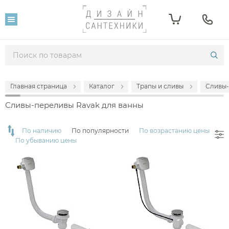
Фильтр
Розничная цена
От
До
Главная страница
Каталог
Трапы и сливы
Сливы-
5 990
19 990
Сливы-переливы Ravak для ванны
Популярность
По наличию
По популярности
По возрастанию цены
По убыванию цены
Производитель
Ravak