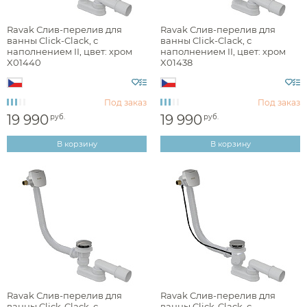
Наличие
Ravak Слив-перелив для
Ravak Слив-перелив для
ванны Click-Clack, с
ванны Click-Clack, с
есть в наличии
наполнением II, цвет: хром
наполнением II, цвет: хром
X01440
X01438
Цвет
Под заказ
Под заказ
хром
19 990
19 990
руб.
руб.
В корзину
В корзину
Фактура
глянцевая
Стилистика дизайна
Ravak Слив-перелив для
Ravak Слив-перелив для
ванны Click-Clack, с
ванны Click-Clack, с