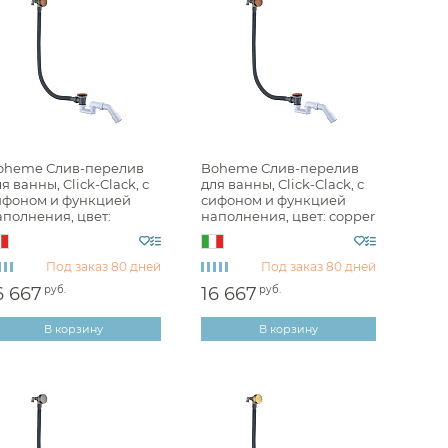
ohe
s
oheme Слив-перелив
Boheme Слив-перелив
я ванны, Click-Clack, с
для ванны, Click-Clack, с
raft
ифоном и функцией
сифоном и функцией
аполнения, цвет:
наполнения, цвет: copper
t
rushed bronze 631-BRB
brushed 631-CB
Под заказ
80 дней
Под заказ
80 дней
6 667
руб.
16 667
руб.
В корзину
В корзину
i
au