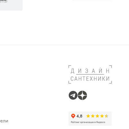
lmar
тели