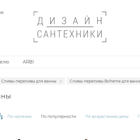
ия
телю
ARBI
Сливы-переливы для ванны
Сливы-переливы Boheme для ванн
Трапы линейные
Сливы-переливы McAlpi
нны
анной комнаты
Трапы точечные
Сливы-переливы McAlpi
Донные клапаны
Сливы-переливы BelBag
По наличию
По популярности
По возрастанию цены
Сифоны
Сливы-переливы Bette
Запорные вентили
Сливы-переливы Cezares
Декоративные решетки
Сливы-переливы Globo