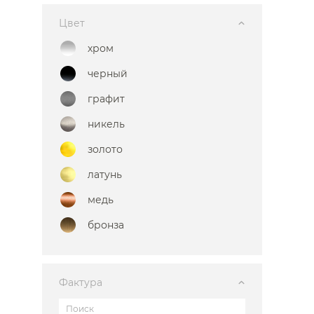
Цвет
хром
черный
графит
никель
золото
латунь
медь
Каталог
бронза
Фактура