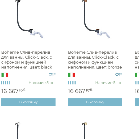
Комплектующие для сливов
Сливы-переливы Grohe
аждения
Сливы-переливы Hansgr
Сливы-переливы Omnire
ссуары
Сливы-переливы Timo
шители
Сливы-переливы Viega
Boheme Слив-перелив
Boheme Слив-перелив
B
для ванны, Click-Clack, с
для ванны, Click-Clack, с
дл
Сливы-переливы Wasserc
сифоном и функцией
сифоном и функцией
с
наполнения, цвет: black
наполнения, цвет: bronze
н
Сливы-переливы AlcaPlas
631-B
631-BR
b
анны
Сливы-переливы Cisal
Наличие:
5 шт.
Наличие:
5 шт.
ели
Сливы-переливы Duravit
16 667
руб.
16 667
руб.
1
Сливы-переливы Geberit
В корзину
В корзину
Сливы-переливы Kaldewe
Сливы-переливы Kludi
Сливы-переливы Simas
Сливы-переливы Allen Br