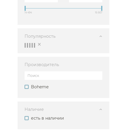
Ванны
14 494
16 667
Душевые огр
Душ
Популярность
Мойки и аксе
Полотенцесу
Биде
Производитель
Писсуары
Акриловые в
Водонагреват
Boheme
Сауны
Подготовка
Наличие
есть в наличии