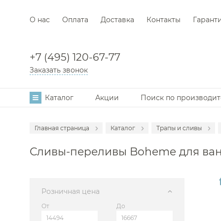
О нас
Оплата
Доставка
Контакты
Гарант
+7 (495) 120-67-77
Заказать звонок
Каталог
Акции
Поиск по производи
Главная страница
Каталог
Трапы и сливы
Аксессуары
Сливы-переливы Boheme для ва
Мебель для в
Смесители
Раковины
Розничная цена
Унитазы
От
До
Инсталляции