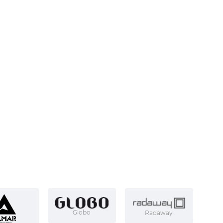
Globo
Radaway