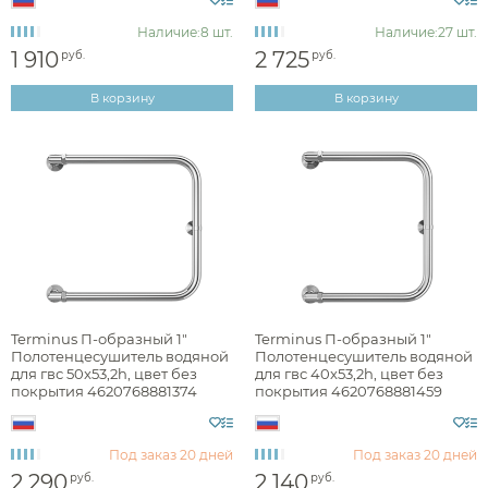
Наличие:
8 шт.
Наличие:
27 шт.
Материал
1 910
2 725
руб.
руб.
В корзину
В корзину
Ширина, см
Высота, см
Подключение
Terminus П-образный 1"
Terminus П-образный 1"
Полотенцесушитель водяной
Полотенцесушитель водяной
для гвс 50x53,2h, цвет без
для гвс 40x53,2h, цвет без
покрытия 4620768881374
покрытия 4620768881459
Под заказ
20 дней
Под заказ
20 дней
2 290
2 140
руб.
руб.