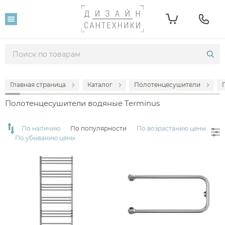
Фильтр
Розничная цена
От
До
Главная страница
Каталог
Полотенцесушители
1 910
93 900
Полотенцесушители водяные Terminus
Популярность
По наличию
По популярности
По возрастанию цены
По убыванию цены
Производитель
Terminus