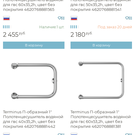
для гвс 60x35,2h, цвет без
для гвс 50x35,2h, цвет без
hi-tech
покрытия 4620768881565
покрытия 4620768881541
английская классика
Наличие:
1 шт.
Под заказ
20 дней
лофт
2 455
2 180
руб.
руб.
минимализм
В корзину
В корзину
неоклассика
прованс
Раздел каталога
полотенцесушители водяные
Terminus П-образный 1"
Terminus П-образный 1"
Полотенцесушитель водяной
Полотенцесушитель водяной
для гвс 40x35,2h, цвет без
для гвс 60x53,2h, цвет без
покрытия 4620768881442
покрытия 4620768881381
Монтаж