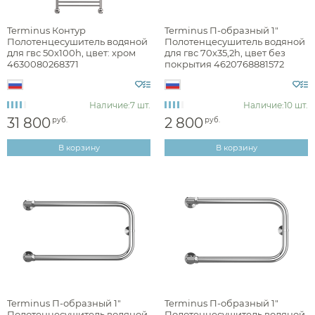
Наличие
Terminus Контур
Terminus П-образный 1"
Полотенцесушитель водяной
Полотенцесушитель водяной
есть в наличии
для гвс 50x100h, цвет: хром
для гвс 70x35,2h, цвет без
4630080268371
покрытия 4620768881572
4670078529688
Цвет
Наличие:
7 шт.
Наличие:
10 шт.
хром
31 800
2 800
руб.
руб.
В корзину
В корзину
Фактура
глянцевая
Стилистика дизайна
Terminus П-образный 1"
Terminus П-образный 1"
Полотенцесушитель водяной
Полотенцесушитель водяной