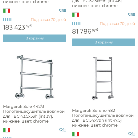
для ГВС 52,5x89h (int 46)
нижнее, цвет: chrome
Фактура
нижнее, цвет: chrome
464TQ4611CR
442TS4605CR
Под заказ
70 дней
Под заказ
70 дней
183 423
руб.
брашированная
81 786
руб.
В корзину
глянцевая
В корзину
матовая
Стилистика дизайна
арт-деко
Margaroli Sole 442/3
лофт
Margaroli Sereno 482
Полотенцесушитель водяной
Полотенцесушитель водяной
для ГВС 43,5х53h (int 37),
минимализм
для ГВС 54x79h (int 47,5)
нижнее, цвет: chrome
нижнее, цвет: chrome
4423703CRN
4824704CRN
неоклассика