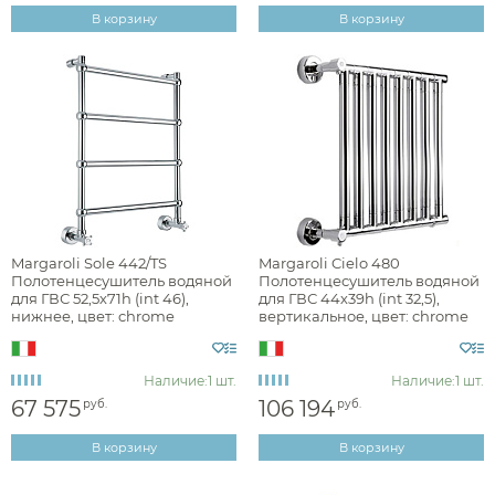
Подключение
В корзину
В корзину
Margaroli Sole 442/TS
Margaroli Cielo 480
Полотенцесушитель водяной
Полотенцесушитель водяной
для ГВС 52,5х71h (int 46),
для ГВС 44х39h (int 32,5),
нижнее, цвет: chrome
вертикальное, цвет: chrome
442TS4604CR
480S08CR
Наличие:
1 шт.
Наличие:
1 шт.
67 575
106 194
руб.
руб.
В корзину
В корзину