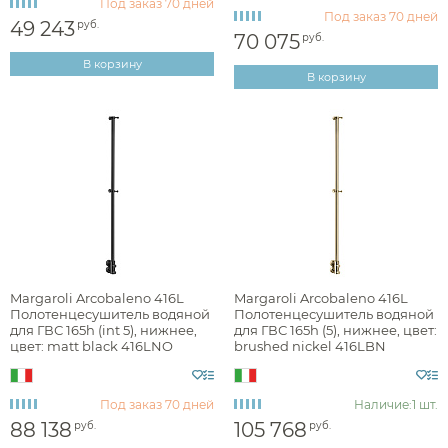
Под заказ
70 дней
прованс
Под заказ
70 дней
49 243
руб.
70 075
руб.
В корзину
В корзину
Раздел каталога
полотенцесушители водяные
Монтаж
Материал
Margaroli Arcobaleno 416L
Margaroli Arcobaleno 416L
Полотенцесушитель водяной
Полотенцесушитель водяной
для ГВС 165h (int 5), нижнее,
для ГВС 165h (5), нижнее, цвет:
цвет: matt black 416LNO
brushed nickel 416LBN
Ширина, см
Высота, см
Под заказ
70 дней
Наличие:
1 шт.
88 138
105 768
руб.
руб.