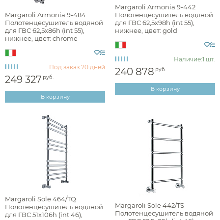
Margaroli Armonia 9-442
Наличие
Margaroli Armonia 9-484
Полотенцесушитель водяной
Полотенцесушитель водяной
для ГВС 62,5х98h (int 55),
для ГВС 62,5x86h (int 55),
нижнее, цвет: gold
есть в наличии
нижнее, цвет: chrome
94425504GON
9484550CR
Наличие:
1 шт.
Цвет
Под заказ
70 дней
240 878
руб.
249 327
руб.
хром
В корзину
В корзину
белый
черный
никель
золото
латунь
бронза
Margaroli Sole 464/TQ
Margaroli Sole 442/TS
Полотенцесушитель водяной
Полотенцесушитель водяной
для ГВС 51х106h (int 46),