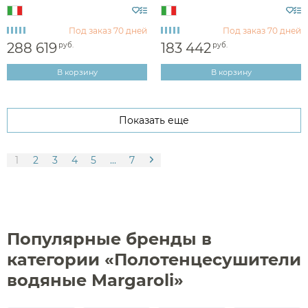
4643714GON
4644708BGO
Под заказ
70 дней
Под заказ
70 дней
288 619
183 442
руб.
руб.
В корзину
В корзину
Показать еще
1
2
3
4
5
...
7
Популярные бренды в
категории «Полотенцесушители
водяные Margaroli»