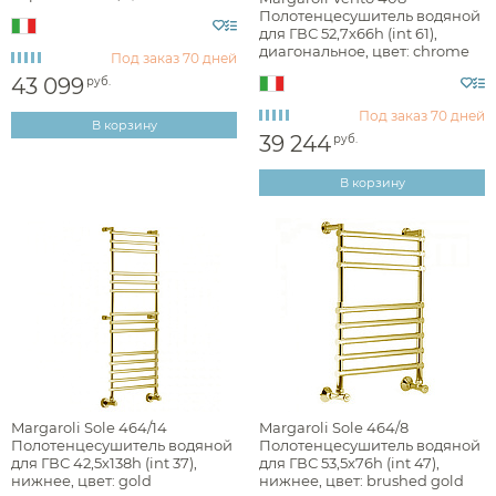
402WH
Полотенцесушитель водяной
для ГВС 52,7х66h (int 61),
диагональное, цвет: chrome
Под заказ
70 дней
408CR
43 099
руб.
Под заказ
70 дней
В корзину
39 244
руб.
В корзину
Margaroli Sole 464/14
Margaroli Sole 464/8
Полотенцесушитель водяной
Полотенцесушитель водяной
для ГВС 42,5х138h (int 37),
для ГВС 53,5х76h (int 47),
нижнее, цвет: gold
нижнее, цвет: brushed gold