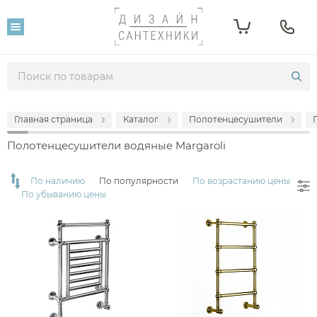
Фильтр
Розничная цена
От
До
Главная страница
Каталог
Полотенцесушители
34 307
401 190
Полотенцесушители водяные Margaroli
Популярность
По наличию
По популярности
По возрастанию цены
По убыванию цены
Производитель
Margaroli