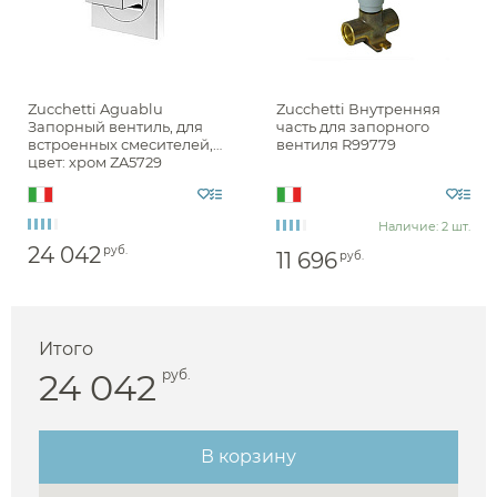
Zucchetti Aguablu
Zucchetti Внутренняя
Запорный вентиль, для
часть для запорного
встроенных смесителей,
вентиля R99779
цвет: хром ZA5729
Наличие: 2 шт.
24 042
руб.
11 696
руб.
Итого
Аксессуары
24 042
руб.
Держатели туалетной бумаги
В корзину
Дозаторы