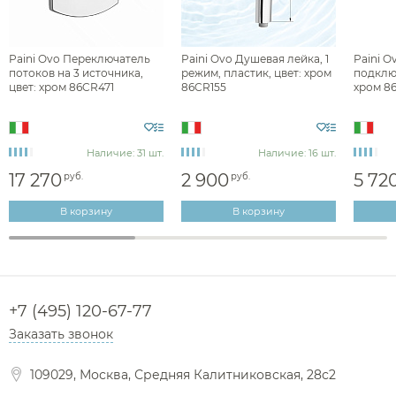
Диспенсеры ватных дисков
Paini Ovo Переключатель
Paini Ovo Душевая лейка, 1
Paini 
потоков на 3 источника,
режим, пластик, цвет: хром
подключ
цвет: хром 86CR471
86CR155
хром 8
Наличие: 31 шт.
Наличие: 16 шт.
17 270
2 900
5 72
руб.
руб.
В корзину
В корзину
+7 (495) 120-67-77
Заказать звонок
109029, Москва, Средняя Калитниковская, 28с2