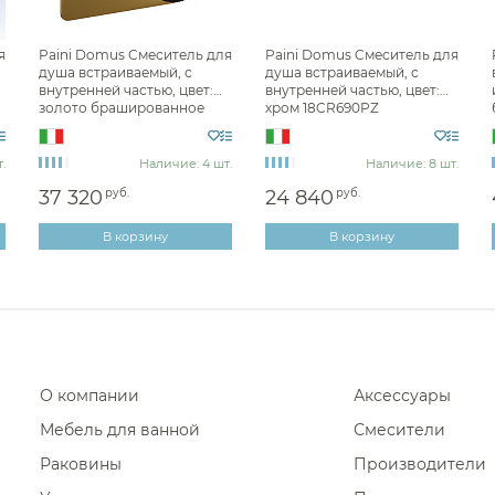
Фены и держатели
Смесители для раковины Kera
я
Paini Domus Cмеситель для
Paini Domus Cмеситель для
Диспенсеры ватных дисков
Смесители для раковины Alm
душа встраиваемый, с
душа встраиваемый, с
й
внутренней частью, цвет:
внутренней частью, цвет:
Смесители для раковины Rem
золото брашированное
хром 18CR690PZ
18PJ690PZ
Смесители для раковины Abb
.
Наличие: 4 шт.
Наличие: 8 шт.
Смесители для раковины Ram
37 320
руб.
24 840
руб.
Смесители для раковины Whit
В корзину
В корзину
Смесители для раковины Cari
Смесители для раковины Ideal
Смесители для раковины Ne
Смесители для раковины Nofe
Смесители для раковины Mari
О компании
Аксессуары
Смесители для раковины Vinc
Мебель для ванной
Смесители
Смесители для раковины Wo
Раковины
Производители
Смесители для раковины Ksit