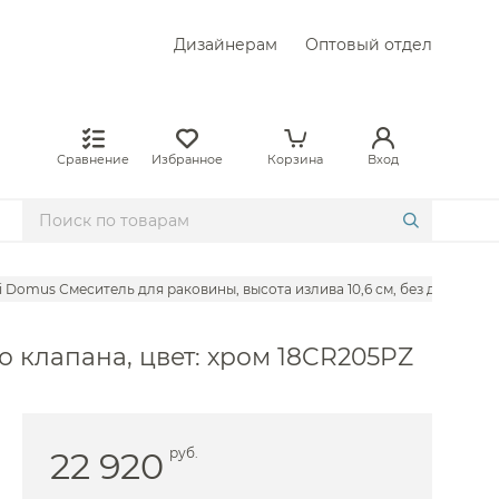
Дизайнерам
Оптовый отдел
Сравнение
Избранное
Корзина
Вход
i Domus Смеситель для раковины, высота излива 10,6 см, без донного 
ires
о клапана, цвет: хром 18CR205PZ
gio
l
22 920
руб.
von&Devon
vit