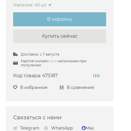
Наличие: 40 шт
ini
arlo Frattini
В корзину
oni
Купить сейчас
i
he
Доставка: с 7 августа
sgrohe
Картой онлайн
или
наличными при
co
получении
i
Код товара:
475187
fen
В избранное
В сравнение
aroli
azzi
oni
Связаться с нами
Telegram
WhatsApp
Max
O