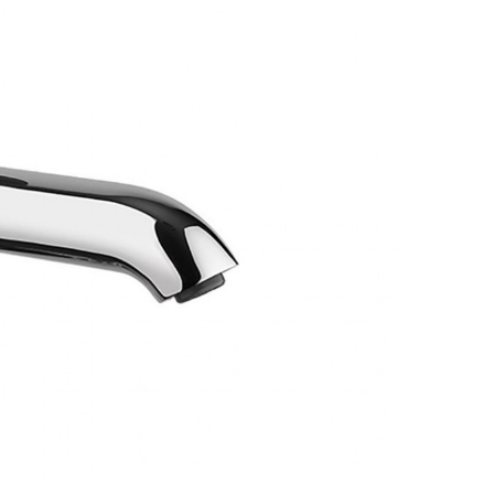
аждения
месители для биде
Смесители для раковины Fant
месители для кухни
Смесители для раковины Fima C
ссуары
рочие смесители и краны
Смесители для раковины Gatt
шители
омплектующие для смесителей
Смесители для раковины Gess
ы
ля ванны с душем
Смесители для раковины Gro
меситель для душа
Смесители для раковины Han
раны для фильтра
Смесители для раковины Keu
анны
Универсальные
Смесители для раковины Klud
ели
Смесители для раковины Lau
Смесители для раковины Marg
Смесители для раковины Nicol
Смесители для раковины Paff
Смесители для раковины THG
Смесители для раковины TOT