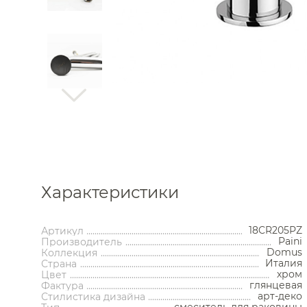
Каталог
Характеристики
18CR205PZ
Артикул
Аксессуары
Мебель 
Paini
Производитель
ком
Domus
Коллекция
Италия
Держатели туалетной бумаги
Гар
Страна
хром
Цвет
Дозаторы
Тумбы по
глянцевая
Фактура
Мыльницы
Зе
арт-деко
Стилистика дизайна
Стаканы
Шкафы
смеситель для раковины