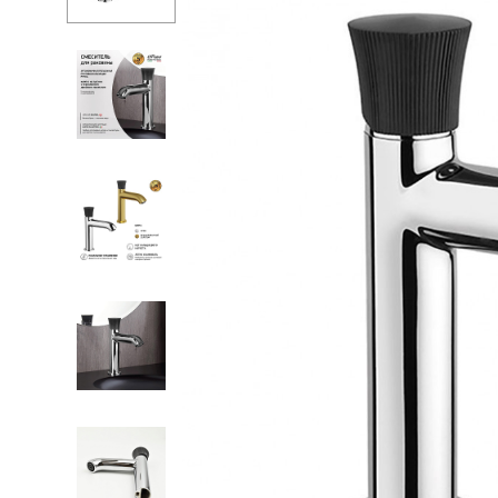
Душевые огр
С
Душ
С
Мойки и аксе
П
Полотенцесу
К
Трапы и слив
Д
Биде
С
Писсуары
К
Акриловые в
Водонагреват
Сауны
Подготовка