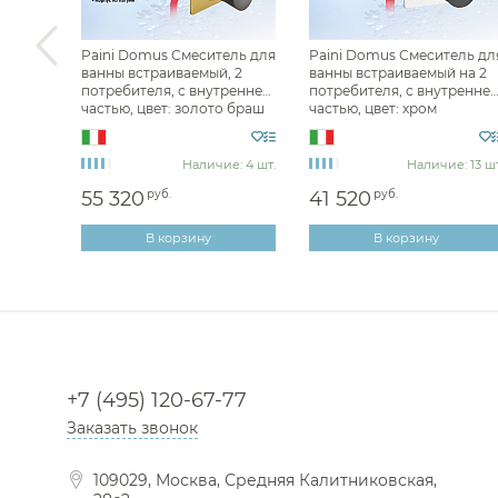
ель для
Paini Domus Смеситель для
Paini Domus Смеситель дл
 см,
ванны встраиваемый, 2
ванны встраиваемый на 2
 цвет:
потребителя, с внутренней
потребителя, с внутренне
частью, цвет: золото браш
частью, цвет: хром
18PJ691PZ
18CR691PZ
з 100 дн
Наличие: 4 шт.
Наличие: 13 шт
55 320
руб.
41 520
руб.
В корзину
В корзину
+7 (495) 120-67-77
Заказать звонок
109029, Москва, Средняя Калитниковская,