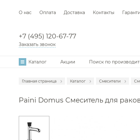
О нас
Оплата
Доставка
Контакты
Гарант
+7 (495) 120-67-77
Заказать звонок
Каталог
Акции
Поиск по производи
Главная страница
Каталог
Смесители
См
Аксессуары
С
Paini Domus Смеситель для ракови
Мебель для в
С
Раковины
С
Унитазы
С
Инсталляции
С
Ванны
С