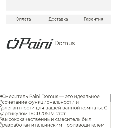
ires
Bagno
Оплата
Доставка
Гарантия
ini
res
Domus
a
o
A
erkraft
.Pm
ington
я
Смеситель Paini Domus — это идеальное
Унитазы
iore
е
сочетание функциональности и
о
элегантности для вашей ванной комнаты. С
nbrach
1
Унитазы с бачком
артикулом 18CR205PZ этот
.4
Унитазы подвесные
n Brau
.6
высококачественный смеситель был
Унитазы приставные
й
разработан итальянским производителем
Комплекты с инсталляцией
er
7)