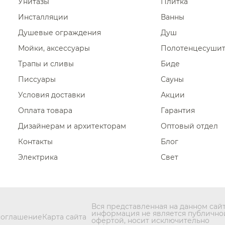
Унитазы
Плитка
Смесители для раковины Qua
Инсталляции
Ванны
Смесители для раковины Dani
Душевые ограждения
Душ
Смесители для раковины San
Мойки, аксессуары
Полотенцесуши
Трапы и сливы
Смесители для раковины Alpi
Биде
Писсуары
Сауны
Смесители для раковины Alpi
Условия доставки
Акции
Смесители для раковины Rit
Оплата товара
Гарантия
Дизайнерам и архитекторам
Оптовый отдел
Контакты
Блог
Электрика
Свет
Вся представленная на данном сай
информация не является публично
соглашение
Карта сайта
офертой, носит исключительно