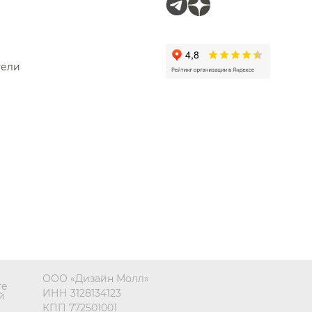
droDesign
el
cos
тели
monio
ООО «Дизайн Молл»
те
ИНН 3128134123
й
КПП 772501001