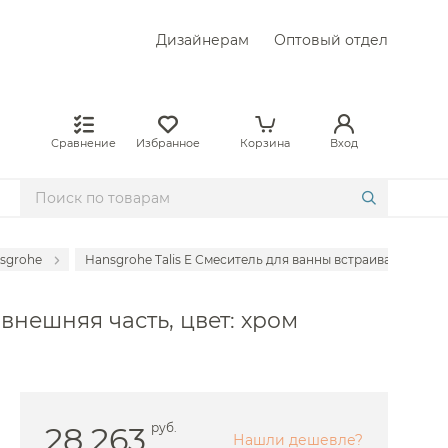
Дизайнерам
Оптовый отдел
Сравнение
Избранное
Корзина
Вход
sgrohe
Hansgrohe Talis E Смеситель для ванны встраиваемый на 2
емые Abber
внешняя часть, цвет: хром
мые Allen Brau
аемые Am.Pm
емые Almar
емые Axor
28 263
руб.
Нашли дешевле?
емые BelBagno