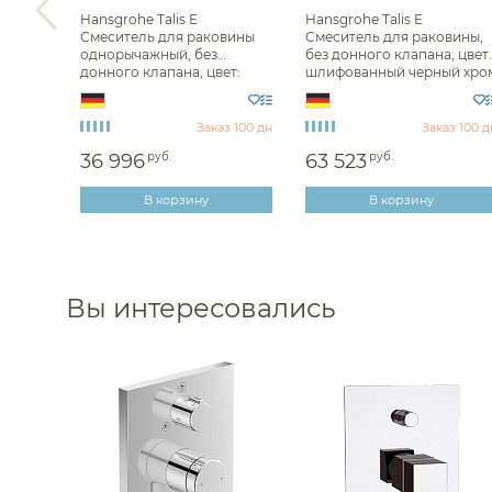
Hansgrohe Talis E
Hansgrohe Talis E
Смеситель для раковины
Смеситель для раковины,
няя
однорычажный, без
без донного клапана, цвет:
донного клапана, цвет:
шлифованный черный хро
шлифованная бронза
71717340
71712140
: 26 шт.
Заказ 100 дн
Заказ 100 д
36 996
руб.
63 523
руб.
В корзину
В корзину
Вы интересовались