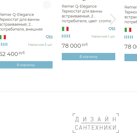
Remer Q-Elegance
Remer
Термостат для ванны
Термо
Remer Q-Elegance
встраиваемый, 2
встра
Термостат для ванны
потребителя, цвет: cromo
потре
встраиваемый, 2
nero spazzolato QT09KBCFP
часть, 
потребителя, внешняя
QT09
часть, цвет: bianco opaco
Наличие:
1 шт.
QT09KBBO
Наличие:
3 шт.
78 000
руб.
78 
62 400
руб.
В корзину
В корзину