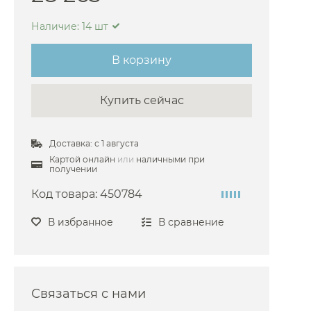
аемые Boheme
Наличие: 14 шт
емые Bongio
В корзину
мые Bossini
емые Cezares
Купить сейчас
мые Cisal
емые Bravat
Доставка: с 1 августа
мые Burlington
Картой онлайн
или
наличными при
получении
аемые Devon&Devon
Код товара:
450784
мые Carimali
емые Dornbracht
В избранное
В сравнение
мые Duravit
мые Fantini
емые Damixa
Связаться с нами
ые Fima Carlo Frattini