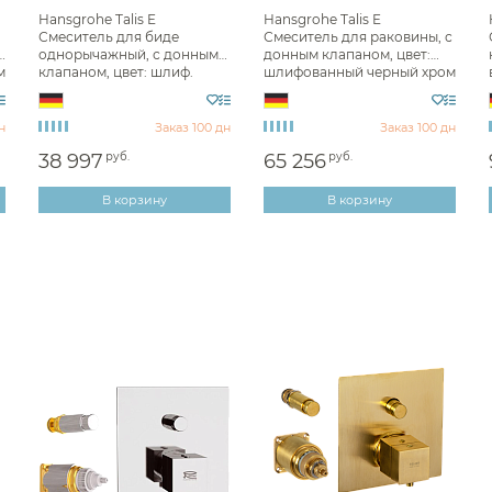
Hansgrohe Talis E
Hansgrohe Talis E
Фены и держатели
Смеситель для биде
Смеситель для раковины, с
однорычажный, с донным
донным клапаном, цвет:
Диспенсеры ватных дисков
м
клапаном, цвет: шлиф.
шлифованный черный хром
черный хром 71720340
71716340
н
Заказ 100 дн
Заказ 100 дн
38 997
руб.
65 256
руб.
В корзину
В корзину