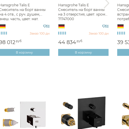
Hansgrohe Talis E
Hansgrohe Talis E
Hansgr
Смесители на борт ванны
Hansgrohe
Смеситель на борт ванны
Смеситель на борт ванны
Смеси
на 4 отв., с руч. душем,
на 3 отверстия, цвет: хром
встра
внеш. часть, цвет: мат.
71747000
потреб
Смесители для биде Hansgrohe
белый 71748700
черны
Прочие смесители и краны
Hansgrohe
Заказ 100 дн
Заказ 100 дн
98 012
руб.
44 834
руб.
39 5
Смесители встраиваемые
Hansgrohe
В корзину
В корзину