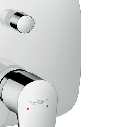
вые лейки
Смесители встраив
аждения
вые штанги
Смесители встраива
ссуары
вые шланги
Смесители встраивае
шители
вы
Смесители встраива
ы
ий душ
Смесители встраивае
тейны для верхнего душа
Смесители встраива
тели для душа
Смесители встраивае
анны
овые подключения для душа
Смесители встраив
ели
лючатели потоков для душа
Смесители встраивае
енные вентили для душа
Смесители встраива
вые форсунки
Смесители встраивае
ектующие для душа
Смесители встраивае
Смесители встраива
Смесители встраиваем