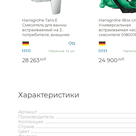
Hansgrohe Talis E
Hansgrohe IBox Un
Смеситель для ванны
Универсальная
встраиваемый на 2
встраиваемая час
потребителя, внешняя
смесителя 018001
часть, цвет: хром
71745000
Каталог
Наличие: 14 шт.
Наличие
28 263
руб.
24 900
руб.
Характеристики
Аксессуары
Мебель 
ком
Артикул
Производитель
Держатели туалетной бумаги
Гар
Коллекция
Дозаторы
Тумбы по
Страна
Мыльницы
Зе
Цвет
Стаканы
Шкафы