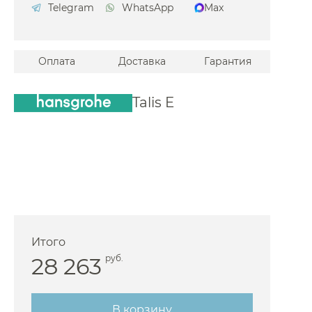
Telegram
WhatsApp
Max
мые Gattoni
емые Gessi
Оплата
Доставка
Гарантия
емые Grohe
мые Iddis
Talis E
мые Jacob Delafon
емые Keuco
мые Kludi
емые Lemark
емые Maier
мые Migliore
Итого
емые Jorger
28 263
руб.
мые Nicolazzi
мые Kerama Marazzi
В корзину
мые Paffoni