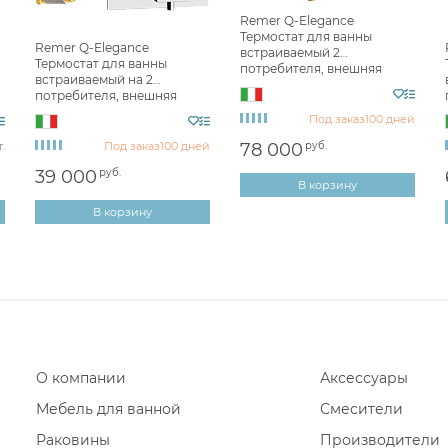
Remer Q-Elegance
Термостат для ванны
Remer Q-Elegance
встраиваемый 2
Термостат для ванны
потребителя, внешняя
встраиваемый на 2
часть, цвет: oro spazzolato
потребителя, внешняя
QT09KBBG
:
часть, цвет: cromo QT09KB
Под заказ
100 дней
.
Под заказ
100 дней
78 000
руб.
39 000
руб.
В корзину
В корзину
О компании
Аксессуары
Мебель для ванной
Смесители
Раковины
Производители