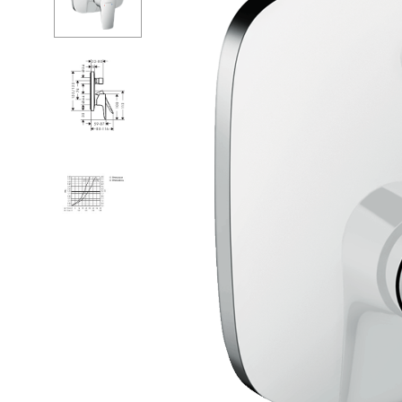
Ванны
Душе
Душевые огр
Душе
Мойки и аксе
Душе
Полотенцесу
Изли
Трапы и слив
Верхн
Биде
Кронш
Писсуары
Держа
Акриловые в
Шланг
Водонагреват
Перек
Сауны
Встро
Подготовка
Душе
Компл