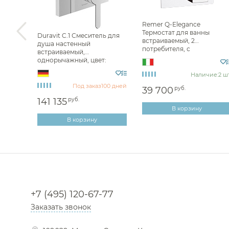
Remer Q-Elegance
Термостат для ванны
Duravit C.1 Смеситель для
встраиваемый, 2
душа настенный
яя
потребителя, с
встраиваемый,
co
встраиваемой частью, цвет
однорычажный, цвет:
cromo QT09
черный мат. C14210011046
ие:
6 шт.
Наличие:
2 шт
Под заказ
100 дней
39 700
руб.
141 135
руб.
В корзину
В корзину
+7 (495) 120-67-77
Заказать звонок