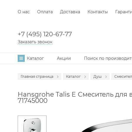
О нас
Оплата
Доставка
Контакты
Гарант
+7 (495) 120-67-77
Заказать звонок
Каталог
Акции
Поиск по производи
Главная страница
Каталог
Душ
Смесител
Аксессуары
Смеси
Hansgrohe Talis E Смеситель для 
Мебель для в
Душе
71745000
Смесители
Душев
Раковины
Гигие
Унитазы
Душе
Инсталляции
Душев