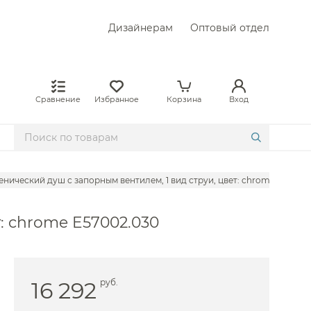
Дизайнерам
Оптовый отдел
Сравнение
Избранное
Корзина
Вход
гиенический душ с запорным вентилем, 1 вид струи, цвет: chrome E57002
т: chrome E57002.030
16 292
руб.