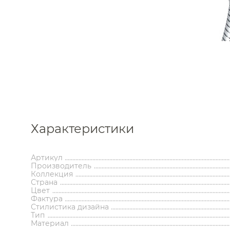
Каталог
Характеристики
Артикул
Аксессуары
Мебель 
Производитель
ком
Коллекция
Страна
Держатели туалетной бумаги
Гар
Цвет
Дозаторы
Тумбы по
Фактура
Мыльницы
Зе
Стилистика дизайна
Стаканы
Шкафы
Тип
Ершики
Зерка
Материал