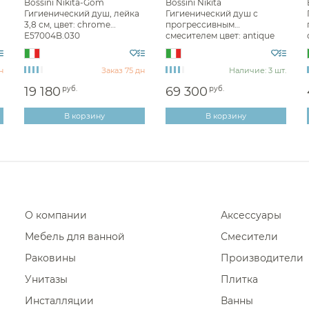
Bossini Nikita-Gom
Bossini Nikita
Гигиенический душ, лейка
Гигиенический душ с
Гигиенические души Alpi
Диспенсеры ватных дисков
3,8 см, цвет: chrome
прогрессивным
E57004B.030
смесителем цвет: antique
Гигиенические души Mariani
brass, bronze E37008B.022
Гигиенические души QuadroDesign
н
Заказ 75 дн
Наличие: 3 шт.
Гигиенические души Wonzon & Wogh
19 180
руб.
69 300
руб.
Гигиенические души Vincea
В корзину
В корзину
Гигиенические души Daniel
Гигиенические души Ritmonio
О компании
Аксессуары
Мебель для ванной
Смесители
Раковины
Производители
Унитазы
Плитка
Инсталляции
Ванны