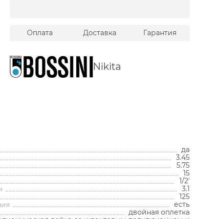
Оплата
Доставка
Гарантия
Nikita
да
Унитазы
3.45
5.75
15
Унитазы с бачком
1/2'
Унитазы подвесные
3.1
м
Унитазы приставные
125
Комплекты с инсталляцией
есть
ния
Комплектующие для унитазов
двойная оплетка