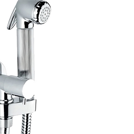
вые лейки
Гигиенические души Fima Carlo Frattin
аждения
вые штанги
Гигиенические души Grohe
ссуары
вые шланги
Гигиенические души Hansgrohe
шители
вы
Гигиенические души Kludi
ы
ий душ
Гигиенические души Paffoni
тейны для верхнего душа
Гигиенические души Stella
тели для душа
Гигиенические души Timo
анны
овые подключения для душа
Гигиенические души Wasserkraft
ели
лючатели потоков для душа
Гигиенические души Fantini
енные вентили для душа
Гигиенические души Dornbracht
вые форсунки
Гигиенические души Allen Brau
ектующие для душа
Гигиенические души Am.Pm
Гигиенические души BelBagno
Гигиенические души Burlington