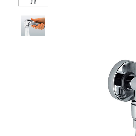
Ванны
Душе
Душевые огр
Душе
Мойки и аксе
Душе
Полотенцесу
Изли
Трапы и слив
Верхн
Биде
Кронш
Писсуары
Держа
Акриловые в
Шланг
Водонагреват
Перек
Сауны
Встро
Подготовка
Душе
Компл