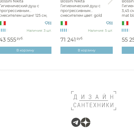
Bossini Nikita
Bossini Nikita
Bossini
Гигиенический душ с
Гигиенический душ с
Гигие
прогрессивным
прогрессивным
3,45 с
смесителем шланг 125 см,
смесителем цвет: gold
mat bl
цвет: chrome E37008B.030
E37008B.021
Наличие: 3 шт.
Наличие: 5 шт.
and
43 555
руб.
71 241
руб.
55 2
В корзину
В корзину