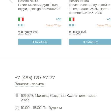
opino
Bossini Nikita
Bossini Nikita
с
Гигиенический душ, 1 вид
Гигиенический душ, лейка
ы, 1
струи, цвет: gold C69002.021
3,1 см, шланг 125 см, цвет:
ome
chrome C04045B.030
аз 75 дн
Заказ 75 дн
Заказ 75 д
28 257
руб.
9 556
руб.
В корзину
В корзину
+7 (495) 120-67-77
Заказать звонок
109029, Москва, Средняя Калитниковская,
28с2
10.00 - 18.00 По будням