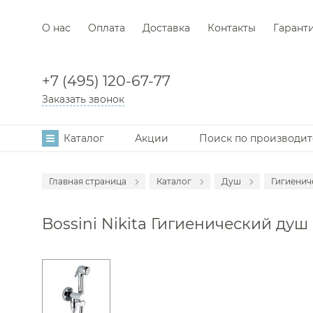
О нас
Оплата
Доставка
Контакты
Гарант
+7 (495) 120-67-77
Заказать звонок
Каталог
Акции
Поиск по производи
Главная страница
Каталог
Душ
Гигиенич
Аксессуары
Смеси
Bossini Nikita Гигиенический душ
Мебель для в
Смеси
Смесители
Душе
Раковины
Душев
Унитазы
Душе
Инсталляции
Душев