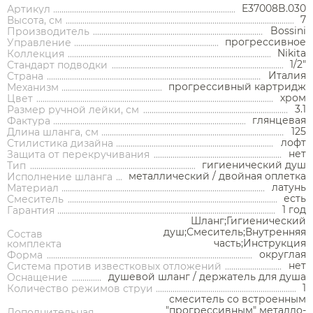
E37008B.030
Артикул
7
Высота, см
Bossini
Производитель
прогрессивное
Управление
Nikita
Коллекция
1/2"
Стандарт подводки
Италия
Страна
прогрессивный картридж
Механизм
хром
Цвет
3.1
Размер ручной лейки, см
глянцевая
Фактура
125
Длина шланга, см
лофт
Стилистика дизайна
нет
Защита от перекручивания
Аксессуары
гигиенический душ
Тип
металлический / двойная оплетка
Исполнение шланга
латунь
Материал
Держатели туалетной бумаги
есть
Смеситель
1 год
Гарантия
Дозаторы
Шланг;Гигиенический
душ;Смеситель;Внутренняя
Состав
Душ
Мыльницы
часть;Инструкция
комплекта
Каталог
округлая
Форма
Стаканы
нет
Система против известковых отложений
Смесители встраиваемые для душа и ванны
душевой шланг / держатель для душа
Оснащение
Ершики
1
Количество режимов струи
Смесители накладные для душа и ванны
смеситель со встроенным
Аксессуары
Мебель для ванной комнаты
Мебель для ванной
Смесители
Крючки
"прогрессивным" металло-
комнаты
Дополнительная