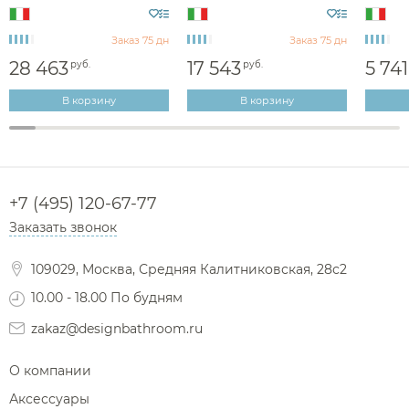
E57002.030
Полки на ванну
Сравнение
Избранное
Корзина
Вход
Душевые форсунки
Полки-ниши
Заказ 75 дн
Заказ 75 дн
Комплектующие для душа
28 463
17 543
5 741
Сиденья
руб.
руб.
Сушилки для рук
В корзину
В корзину
Фены и держатели
Диспенсеры ватных дисков
+7 (495) 120-67-77
Заказать звонок
109029, Москва, Средняя Калитниковская, 28с2
10.00 - 18.00 По будням
zakaz@designbathroom.ru
О компании
Аксессуары