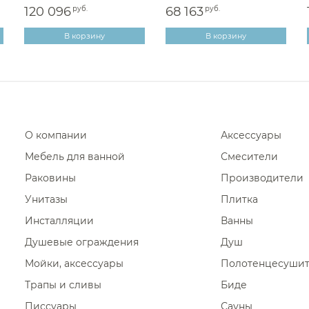
120 096
руб.
68 163
руб.
Крючки для ванно
В корзину
В корзину
Крючки для ванной
Крючки для ванной 
Крючки для ванной
Крючки для ванной 
Крючки для ванной 
О компании
Аксессуары
Крючки для ванной 
Мебель для ванной
Смесители
Крючки для ванно
Раковины
Производители
Крючки для ванной
Унитазы
Плитка
Крючки для ванной
Инсталляции
Ванны
Душевые ограждения
Крючки для ванной
Душ
Мойки, аксессуары
Полотенцесуши
Крючки для ванно
Трапы и сливы
Биде
Крючки для ванной V
Писсуары
Сауны
Крючки для ванной