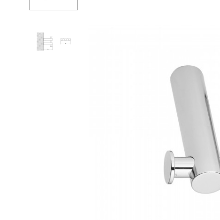
Душевые огр
Душ
Мойки и аксе
Полотенцесу
Трапы и слив
Биде
Писсуары
Акриловые в
Водонагреват
Сауны
Подготовка