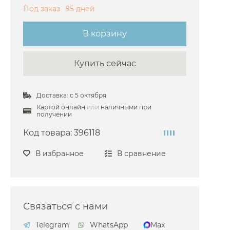
Под заказ
85 дней
Gattoni
Gessi
В корзину
 Grohe
Купить сейчас
 Hansgrohe
 Keuco
Доставка: с 5 октября
Nicolazzi
Картой онлайн
или
наличными при
 Omnires
получении
 3SC
Код товара:
396118
 ArtCeram
В избранное
В сравнение
Decor Walther
й Emco
ima Carlo Frattini
Связаться с нами
Kludi
Telegram
WhatsApp
Max
Novellini