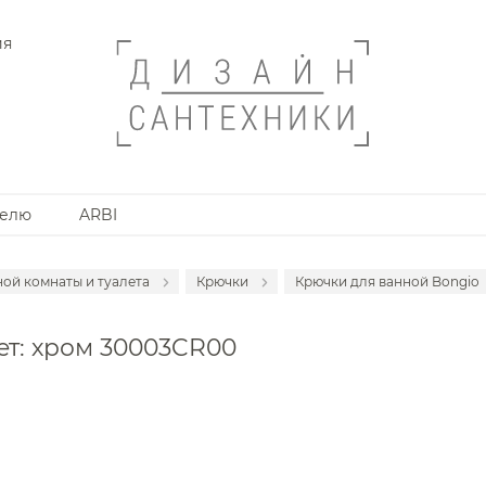
ия
телю
ARBI
ной комнаты и туалета
Крючки
Крючки для ванной Bongio
анной комнаты
Держатели туалетной бумаги
Крючки для ванной
ет: хром 30003CR00
Дозаторы
Крючки для ванной 
Мыльницы
Крючки для ванной 
Стаканы
Крючки для ванной
Ершики
Крючки для ванной 
Полотенцедержатели
Крючки для ванной 