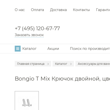
О нас
Оплата
Доставка
Контакты
Гарант
+7 (495) 120-67-77
Заказать звонок
Каталог
Акции
Поиск по производи
Главная страница
Каталог
Аксессуары для ван
Мебель для в
Bongio T Mix Крючок двойной, цв
Смесители
Раковины
Унитазы
Инсталляции
Ванны