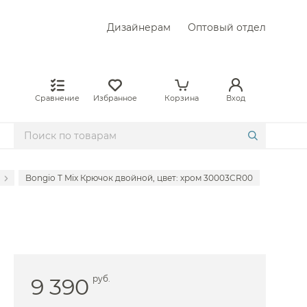
Дизайнерам
Оптовый отдел
Сравнение
Избранное
Корзина
Вход
Bongio T Mix Крючок двойной, цвет: хром 30003CR00
 Axor
Bertocci
Cisal
 Colombo Design
9 390
руб.
Duravit
Fantini