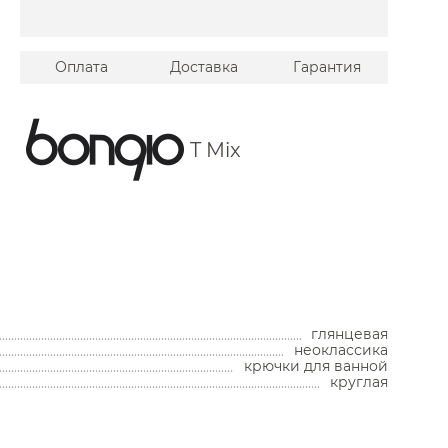
Stella
Tiffany World
Оплата
Доставка
Гарантия
 Timo
Vitra
T Mix
Wasserkraft
й Am.Pm
Burlington
ров
 Globo
Унитазы
Allen Brau
Унитазы с бачком
 Laufen
Унитазы подвесные
глянцевая
Унитазы приставные
неоклассика
Migliore
Комплекты с инсталляцией
крючки для ванной
Комплектующие для унитазов
круглая
 Simas
Мойки и аксессуары
 Bemeta
Кухонные мойки
Jorger