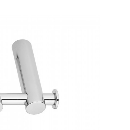
аждения
Полки и корзины
Крючки для ванной 
Полки для полотенец
Крючки для ванной 
ссуары
Полки стеклянные
Крючки для ванной
шители
Косметические зеркала
Крючки для ванной
ы
Держатели запасных рулонов
Крючки для ванной
Ведра
Крючки для ванной 
Салфетницы
Крючки для ванной
анны
Комплекты
Крючки для ванной
ели
Стойки напольные
Крючки для ванной
Контейнеры
Крючки для ванной 
Корзины для белья
Крючки для ванно
Подставки
Крючки для ванной F
Аксессуары
Ароматические диффузоры
Крючки для ванной 
Поручни
Крючки для ванной 