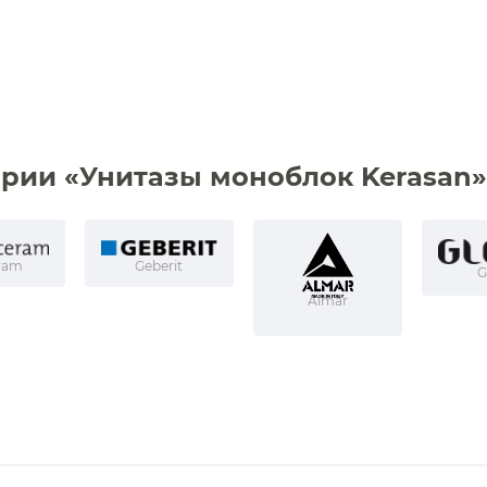
Комплектующие для душа
Переключатели потоков для
Сиденья
душа
Душевые форсунки
Сушилки для рук
Комплектующие для душа
Фены и держатели
Диспенсеры ватных дисков
ории «Унитазы моноблок Kerasan»
ram
Geberit
G
Almar