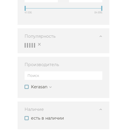
Душевые огр
41 006
84 896
Душ
Мойки и аксе
Популярность
Полотенцесу
Трапы и слив
Биде
Производитель
Писсуары
Акриловые в
Водонагреват
Kerasan
Сауны
Подготовка
Наличие
есть в наличии