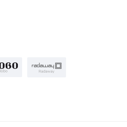
lobo
Radaway