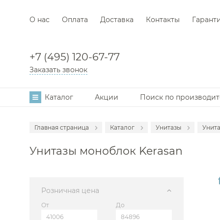
О нас
Оплата
Доставка
Контакты
Гарант
+7 (495) 120-67-77
Заказать звонок
Каталог
Акции
Поиск по производи
Главная страница
Каталог
Унитазы
Унита
Аксессуары
Ун
Унитазы моноблок Kerasan
Мебель для в
Ун
Смесители
Ко
Раковины
Ко
Розничная цена
Инсталляции
От
До
Ванны