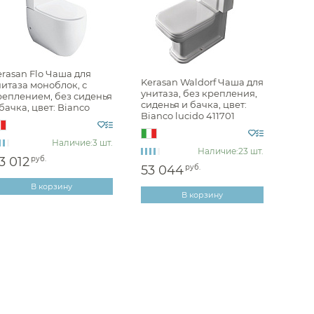
rasan Flo Чаша для
Kerasan Waldorf Чаша для
нитаза моноблок, с
унитаза, без крепления,
реплением, без сиденья
сиденья и бачка, цвет:
бачка, цвет: Bianco
Bianco lucido 411701
cido 311701
Наличие:
3 шт.
Наличие:
23 шт.
3 012
руб.
53 044
руб.
В корзину
В корзину
Унитазы