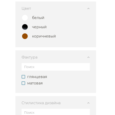
Цвет
белый
черный
коричневый
Фактура
Каталог
глянцевая
матовая
Стилистика дизайна
Аксессуары
Мебель 
ком