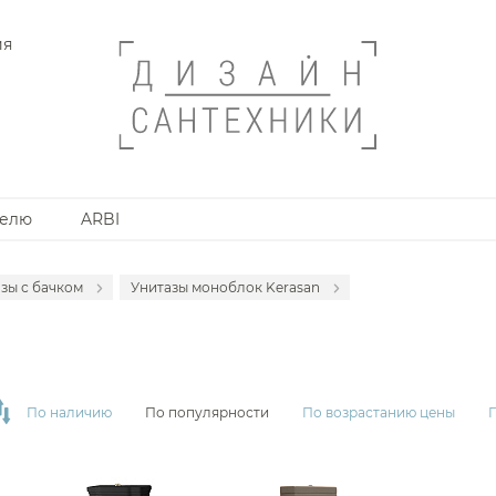
ия
телю
ARBI
зы с бачком
Унитазы моноблок Kerasan
итазы подвесные
Унитазы моноблок ArtCeram
анной комнаты
итазы приставные
Унитазы моноблок Duravit
мплекты с инсталляцией
Унитазы моноблок Grohe
По наличию
По популярности
По возрастанию цены
мплектующие для унитазов
Унитазы моноблок Laufen
Унитазы моноблок Roca
Унитазы моноблок Villeroy & Boch