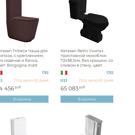
rasan Tribeca Чаша для
Kerasan Retro Унитаз
итаза, с креплением,
приставной моноблок
з сиденья и бачка,
72x38,5см, без крышки, со
вет: Borgogna matt
сливом в стену, цвет:
1775 Borgogna matt
Nero lucido 101304nero
Под заказ
60 дней
Под заказ
60 дней
4 456
руб.
65 083
руб.
В корзину
В корзину