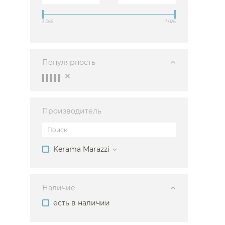
Душевые огр
3 066
7 026
Душ
Мойки и аксе
Популярность
Полотенцесу
Трапы и слив
Биде
Производитель
Писсуары
Акриловые в
Водонагреват
Kerama Marazzi
Сауны
Подготовка
Наличие
есть в наличии