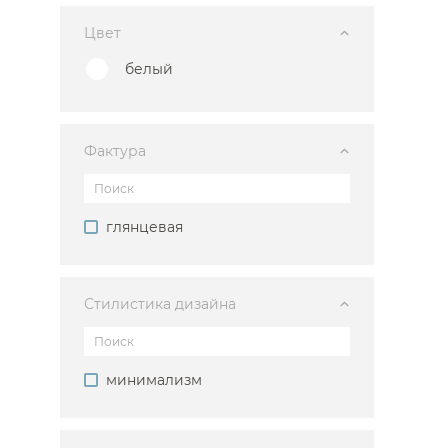
Цвет
белый
Каталог
Фактура
глянцевая
Аксессуары
Мебель 
ком
Стилистика дизайна
Держатели туалетной бумаги
Гар
Дозаторы
Тумбы по
Мыльницы
Зе
Стаканы
Шкафы
минимализм
Ершики
Зерка
Крючки
Ш
Инсталляции
Ва
Полотенцедержатели
Ко
Полки и корзины
Бан