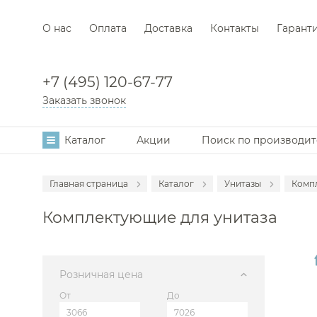
О нас
Оплата
Доставка
Контакты
Гарант
+7 (495) 120-67-77
Заказать звонок
Каталог
Акции
Поиск по производи
Главная страница
Каталог
Унитазы
Комп
Аксессуары
Ун
Комплектующие для унитаза
Мебель для в
Ун
Смесители
Ун
Раковины
Ко
Розничная цена
Инсталляции
От
До
Ванны