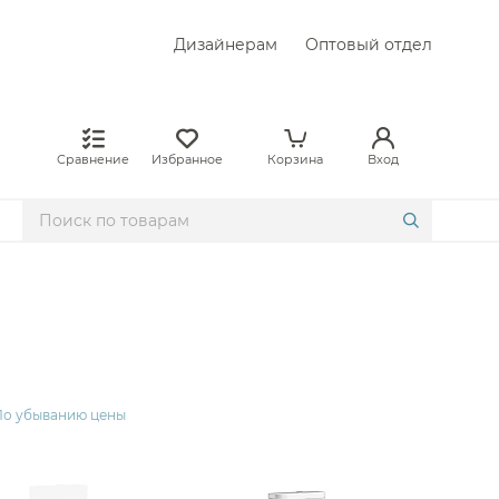
Дизайнерам
Оптовый отдел
Сравнение
Избранное
Корзина
Вход
в ArtCeram
 Duravit
 Geberit
По убыванию цены
 Gessi
 Globo
в Grohe