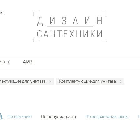
ия
телю
ARBI
лектующие для унитаза
Комплектующие для унитаза
итазы с бачком
Комплектующие для унитазо
анной комнаты
итазы подвесные
Комплектующие для унитазов
итазы приставные
Комплектующие для унитазов
По наличию
По популярности
По возрастанию цены
мплекты с инсталляцией
Комплектующие для унитазов
Комплектующие для унитазов
Комплектующие для унитазо