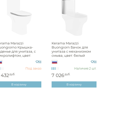
 Sbordoni
в TOTO
Villeroy & Boch
 VitrA
в Roca
erama Marazzi
Kerama Marazzi
uongiorno Крышка-
Buongiorn Бачок для
 Berges
денье для унитаза, с
унитаза с механизмом
икролифтом, цвет:
смыва, цвет: белый
 Azzurra
елый глянцевый
глянцевый BG.cis.01
.Pro.seat.01\WHT
 Kerasan
Под заказ
Наличие:
2 шт.
 Laufen
 432
руб.
7 026
руб.
в Am.Pm
В корзину
В корзину
 Burlington
 Cielo
Migliore
в Simas