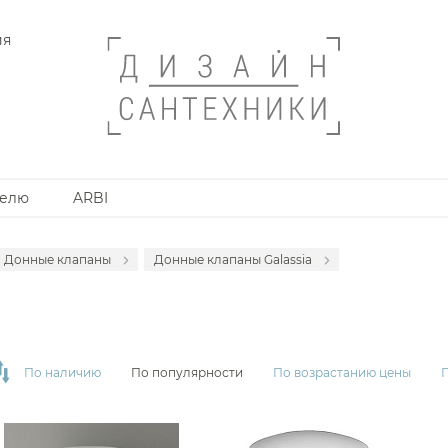
ия
телю
ARBI
Донные клапаны
Донные клапаны Galassia
Трапы линейные
Донные клапаны ArtCeram
анной комнаты
Трапы точечные
Донные клапаны Cisal
Сифоны
Донные клапаны Gessi
По наличию
По популярности
По возрастанию цены
Запорные вентили
Донные клапаны Globo
Сливы-переливы
Донные клапаны Hansgrohe
Декоративные решетки
Донные клапаны Omnires