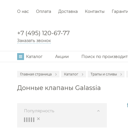
О нас
Оплата
Доставка
Контакты
Гарант
+7 (495) 120-67-77
Заказать звонок
Каталог
Акции
Поиск по производи
Главная страница
Каталог
Трапы и сливы
Аксессуары
Донные клапаны Galassia
Мебель для в
Смесители
Раковины
Популярность
Унитазы
Инсталляции