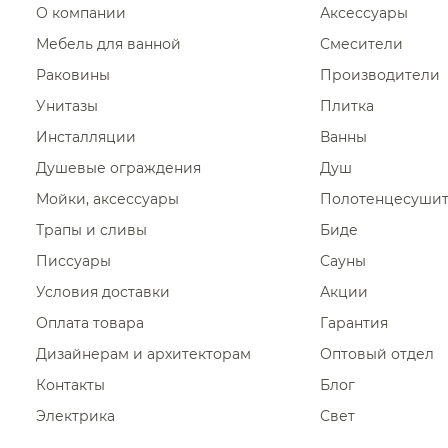
О компании
Аксессуары
Донные клапаны Abber
Мебель для ванной
Смесители
Донные клапаны Astraform
Раковины
Производители
Донные клапаны Ramonsoler
Унитазы
Плитка
Донные клапаны Almar
Инсталляции
Ванны
Донные клапаны Alice
Душевые ограждения
Душ
Донные клапаны Paini
Мойки, аксессуары
Полотенцесуши
Донные клапаны Remer
Трапы и сливы
Биде
Донные клапаны Zucchetti
Писсуары
Сауны
Донные клапаны Verona Style
Условия доставки
Акции
Донные клапаны Ideal Standard
Оплата товара
Гарантия
Донные клапаны Carimali
Дизайнерам и архитекторам
Оптовый отдел
Донные клапаны GSG
Контакты
Блог
Донные клапаны Whitecross
Электрика
Свет
Донные клапаны Duravit