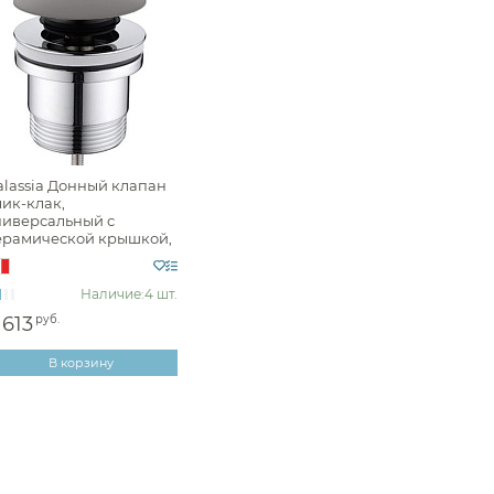
alassia Донный клапан
лик-клак,
ниверсальный с
ерамической крышкой,
вет: серый матовый
916GM
Наличие:
4 шт.
 613
руб.
В корзину