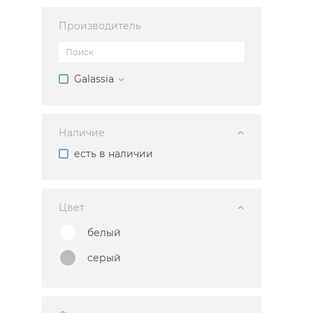
Ванны
Производитель
Душевые огр
Душ
Galassia
Мойки и аксе
Полотенцесу
Наличие
Биде
есть в наличии
Писсуары
Акриловые в
Водонагреват
Цвет
Сауны
белый
Подготовка
серый
Каталог