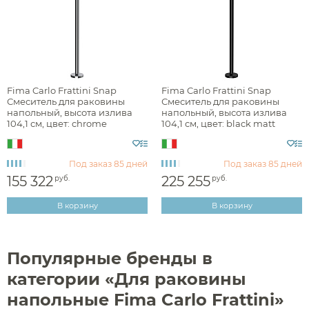
Переключатели потоков для душа
Полки на ванну
Сравнение
Избранное
Корзина
Вход
Душевые форсунки
Полки-ниши
Комплектующие для душа
Сиденья
Сушилки для рук
Fima Carlo Frattini Snap
Fima Carlo Frattini Snap
Смеситель для раковины
Смеситель для раковины
Фены и держатели
напольный, высота излива
напольный, высота излива
104,1 см, цвет: chrome
104,1 см, цвет: black matt
Диспенсеры ватных дисков
F3111/PNCR
F3111/PNNS
Под заказ
85 дней
Под заказ
85 дней
155 322
225 255
руб.
руб.
В корзину
В корзину
Популярные бренды в
категории «Для раковины
напольные Fima Carlo Frattini»