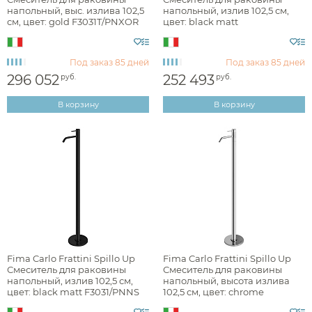
напольный, выс. излива 102,5
напольный, излив 102,5 см,
Стилистика дизайна
см, цвет: gold F3031T/PNXOR
цвет: black matt
F3031T/PNXNS
Под заказ
85 дней
Под заказ
85 дней
лофт
296 052
252 493
руб.
руб.
минимализм
В корзину
В корзину
Раздел каталога
смесители для раковины напольные
Монтаж
Fima Carlo Frattini Spillo Up
Fima Carlo Frattini Spillo Up
Смеситель для раковины
Смеситель для раковины
напольный, излив 102,5 см,
напольный, высота излива
цвет: black matt F3031/PNNS
102,5 см, цвет: chrome
F3031/PNCR
на пол