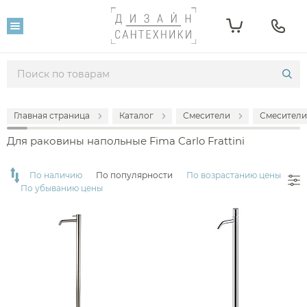
Фильтр
Розничная цена
От
До
Главная страница
Каталог
Смесители
Смесители
142 226
302 400
Для раковины напольные Fima Carlo Frattini
Популярность
По наличию
По популярности
По возрастанию цены
По убыванию цены
Производитель
Fima Carlo Frattini