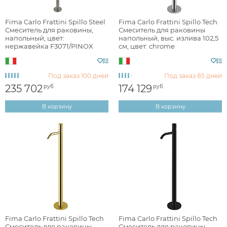
Цвет
Fima Carlo Frattini Spillo Steel
Fima Carlo Frattini Spillo Tech
Смеситель для раковины,
Смеситель для раковины
хром
напольный, цвет:
напольный, выс. излива 102,5
нержавейка F3071/PINOX
см, цвет: chrome
черный
F3031T/PNXCR
нержавеющая сталь
Под заказ
100 дней
Под заказ
85 дней
235 702
174 129
золото
руб.
руб.
В корзину
В корзину
Фактура
брашированная
глянцевая
матовая
Fima Carlo Frattini Spillo Tech
Fima Carlo Frattini Spillo Tech
Смеситель для раковины
Смеситель для раковины