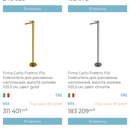
В корзину
В корзину
Аксессуары
Fima Carlo Frattini Flo'
Fima Carlo Frattini Flo'
Смеситель для раковины
Смеситель для раковины
напольный, высота излива
напольный, высота излива
Держатели туалетной бумаги
105,5 см, цвет: gold
105,5 см, цвет: chrome
F3801/PNOR
F3801/PNCR
Дозаторы
Душ
Мыльницы
Под заказ
85 дней
Под заказ
85 дней
Каталог
311 401
183 209
руб.
руб.
Стаканы
Смесители встраиваемые для душа и ванны
В корзину
В корзину
Ершики
Смесители накладные для душа и ванны