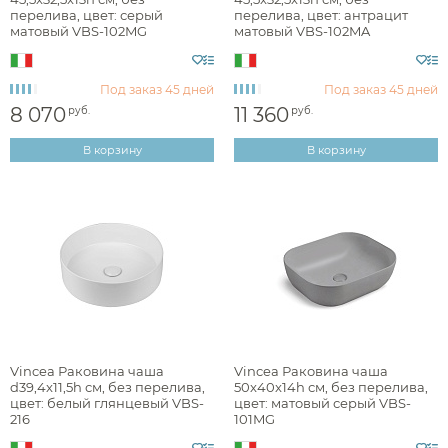
перелива, цвет: серый
перелива, цвет: антрацит
глянцевая
матовый VBS-102MG
матовый VBS-102MA
матовая
Под заказ
45 дней
Под заказ
45 дней
8 070
11 360
руб.
руб.
Стилистика дизайна
В корзину
В корзину
минимализм
Раздел каталога
раковины чаши
Vincea Раковина чаша
Vincea Раковина чаша
d39,4x11,5h см, без перелива,
50x40x14h см, без перелива,
цвет: белый глянцевый VBS-
цвет: матовый серый VBS-
216
101MG
Монтаж