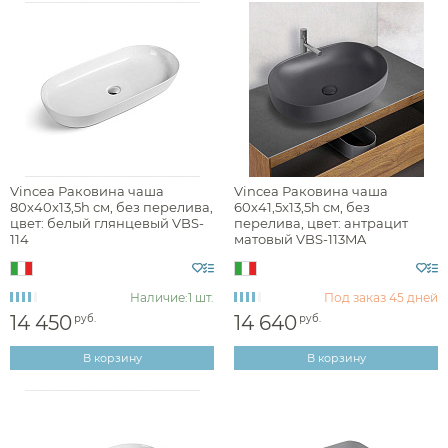
Vincea Раковина чаша
Vincea Раковина чаша
80x40x13,5h см, без перелива,
60x41,5x13,5h см, без
цвет: белый глянцевый VBS-
перелива, цвет: антрацит
114
матовый VBS-113MA
Наличие:
1 шт.
Под заказ
45 дней
14 450
14 640
руб.
руб.
В корзину
В корзину