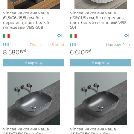
Наличие
Vincea Раковина чаша
Vincea Раковина чаша
61,5x36x15,5h см, без
d36x11,5h см, без перелива,
есть в наличии
перелива, цвет: белый
цвет: белый глянцевый VBS-
глянцевый VBS-508
501
Цвет
Под заказ
45 дней
Наличие:
1 шт.
белый
8 580
6 610
руб.
руб.
черный
В корзину
В корзину
антрацит
серый
коричневый
Фактура
Vincea Раковина чаша
Vincea Раковина чаша
45,5x32,5x13h см, без
45,5x32,5x13h см, без