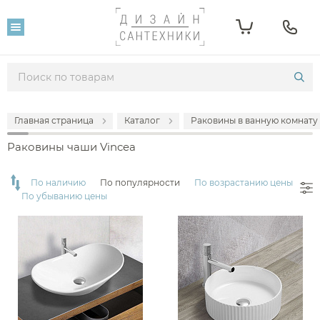
Фильтр
Розничная цена
От
До
Главная страница
Каталог
Раковины в ванную комнату
5 260
29 210
Раковины чаши Vincea
Популярность
По наличию
По популярности
По возрастанию цены
По убыванию цены
Производитель
Vincea