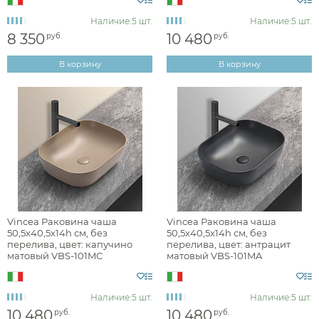
Наличие:
5 шт.
Наличие:
5 шт.
Материал
8 350
10 480
руб.
руб.
В корзину
В корзину
Форма
Ширина, см
От
До
Глубина, см
Vincea Раковина чаша
Vincea Раковина чаша
Высота, см
50,5x40,5x14h см, без
50,5x40,5x14h см, без
перелива, цвет: капучино
перелива, цвет: антрацит
матовый VBS-101MC
матовый VBS-101MA
Наличие:
5 шт.
Наличие:
5 шт.
10 480
10 480
руб.
руб.