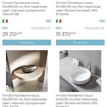
Vincea Раковина чаша
Vincea Раковина чаша
54x36x15h см, без перелива,
54x36x15h см, без перелива,
цвет: черный прозрачный
цвет: белый матовый VBS-
VBS-6T12B
6T12MW
Наличие:
1 шт.
Наличие:
1 шт.
29 210
19 370
руб.
руб.
В корзину
В корзину
Vincea Раковина чаша
Vincea Раковина чаша
50x35x15h см, без перелива,
d45x13h см, без перелива,
цвет: черный прозрачный
цвет: белый матовый VBS-
VBS-6T11B
6S16MW