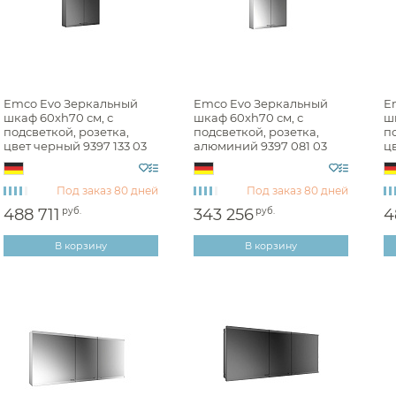
Emco Evo Зеркальный
Emco Evo Зеркальный
E
шкаф 60xh70 см, с
шкаф 60xh70 см, с
ш
подсветкой, розетка,
подсветкой, розетка,
по
цвет черный 9397 133 03
алюминий 9397 081 03
цв
Под заказ
80 дней
Под заказ
80 дней
488 711
руб.
343 256
руб.
4
В корзину
В корзину
Аксессуары