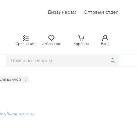
Дизайнерам
Оптовый отдел
Сравнение
Избранное
Корзина
Вход
для ванной
Laufen
Aqwella
 Am.Pm
По убыванию цены
 Keuco
Duravit
Iddis