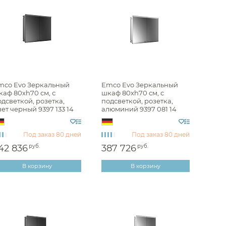
Jacob Delafon
 Art&Max
Geberit
Armadi Art
 BelBagno
mco Evo Зеркальный
Emco Evo Зеркальный
каф 80xh70 см, с
шкаф 80xh70 см, с
 Roca
дсветкой, розетка,
подсветкой, розетка,
ет черный 9397 133 14
алюминий 9397 081 14
illeroy & Boch
Sancos
Под заказ
80 дней
Под заказ
80 дней
 Abber
42 836
руб.
387 726
руб.
Ideal Standard
В корзину
В корзину