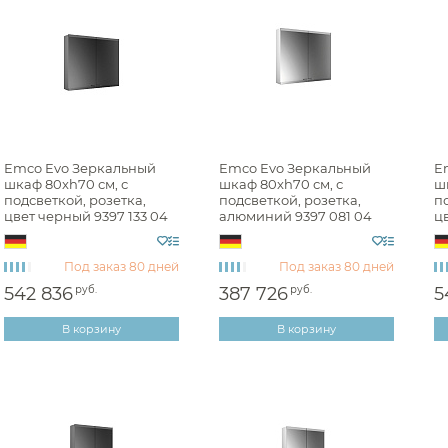
аждения
Консоли
Зеркала-шкафы 
Банкетки
Зеркала-шкафы
ссуары
Светильники
Зеркала-шкафы 
шители
Комоды
Зеркала-шкафы 
ы
Столешницы
Зеркала-шкафы
Emco Evo Зеркальный
Emco Evo Зеркальный
E
шкаф 80xh70 см, с
шкаф 80xh70 см, с
ш
Столики
Зеркала-шкафы
подсветкой, розетка,
подсветкой, розетка,
по
цвет черный 9397 133 04
алюминий 9397 081 04
цв
Комплектующие для мебели
Зеркала-шкафы V
анны
Полки для мебели
Зеркала-шкафы 
Под заказ
80 дней
Под заказ
80 дней
ели
Тумбы
Зеркала-шкафы
542 836
руб.
387 726
руб.
5
Зеркала-шкафы 
В корзину
В корзину