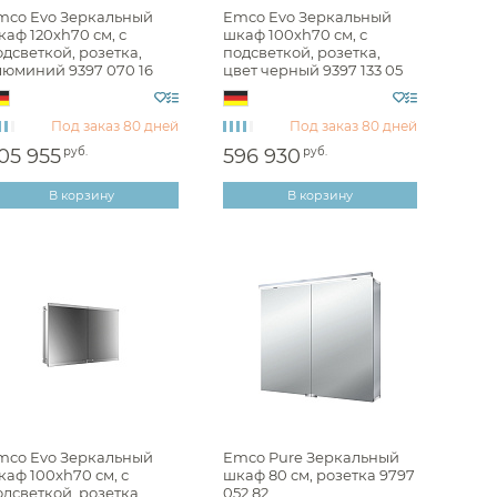
mco Evo Зеркальный
Emco Evo Зеркальный
аф 120xh70 см, с
шкаф 100xh70 см, с
Кухонные мойки
дсветкой, розетка,
подсветкой, розетка,
Дозаторы
люминий 9397 070 16
цвет черный 9397 133 05
Сушилки
Измельчители отходов
Фильтры
Под заказ
80 дней
Под заказ
80 дней
Аксессуары для кухонных
Водонагреватели
моек
05 955
руб.
596 930
руб.
Комплектующие моек
Сливы
Накопительные
В корзину
В корзину
водонагреватели
Смесители для кухни
Проточные водонагреватели
mco Evo Зеркальный
Emco Pure Зеркальный
аф 100xh70 см, с
шкаф 80 cм, розетка 9797
дсветкой, розетка,
052 82