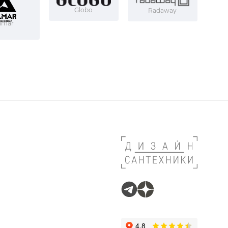
Globo
Radaway
lmar