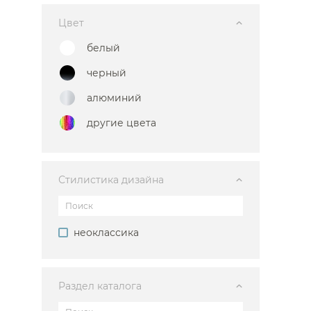
Цвет
белый
черный
алюминий
другие цвета
Стилистика дизайна
неоклассика
Раздел каталога