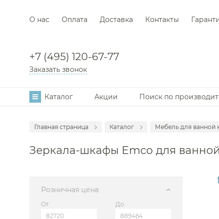
О нас
Оплата
Доставка
Контакты
Гарант
+7 (495) 120-67-77
Заказать звонок
Каталог
Акции
Поиск по производи
Главная страница
Каталог
Мебель для ванной 
Аксессуары
Зеркала-шкафы Emco для ванно
Смесители
Раковины
Унитазы
Розничная цена
Инсталляции
От
До
Ванны