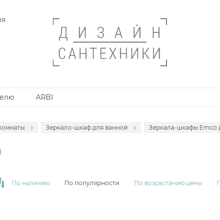
ия
телю
ARBI
комнаты
Зеркало-шкаф для ванной
Зеркала-шкафы Emco 
Гарнитуры
Зеркала-шкафы 
й
Тумбы с раковиной
Зеркала-шкафы 
Тумбы под раковину
Зеркала-шкафы
По наличию
По популярности
По возрастанию цены
Зеркала
Зеркала-шкафы
Шкафы-пеналы
Зеркала-шкафы 
Шкафы
Зеркала-шкафы 