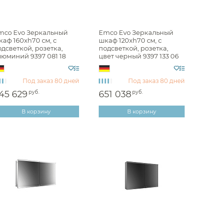
mco Evo Зеркальный
Emco Evo Зеркальный
аф 160xh70 см, с
шкаф 120xh70 см, с
дсветкой, розетка,
подсветкой, розетка,
люминий 9397 081 18
цвет черный 9397 133 06
Под заказ
80 дней
Под заказ
80 дней
45 629
руб.
651 038
руб.
В корзину
В корзину
Унитазы
Унитазы с бачком
Унитазы подвесные
Унитазы приставные
Комплекты с инсталляцией
Комплектующие для унитазов
Мойки и аксессуары