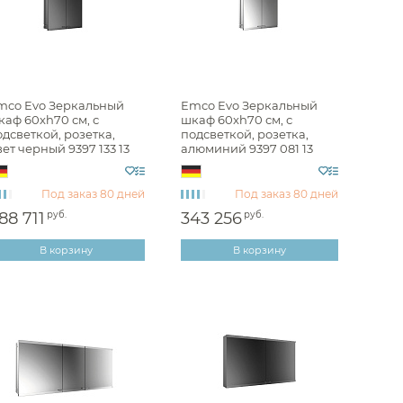
mco Evo Зеркальный
Emco Evo Зеркальный
каф 60xh70 см, с
шкаф 60xh70 см, с
дсветкой, розетка,
подсветкой, розетка,
ет черный 9397 133 13
алюминий 9397 081 13
Под заказ
80 дней
Под заказ
80 дней
88 711
руб.
343 256
руб.
В корзину
В корзину