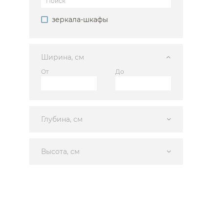
зеркала-шкафы
Ширина, см
Каталог
От
До
Глубина, см
Аксессуары
Мебель 
Высота, см
ком
Держатели туалетной бумаги
Гар
Дозаторы
Тумбы по
Мыльницы
Зе
Стаканы
Шкафы
Ершики
Зерка
Крючки
Ш
Инсталляции
Ва