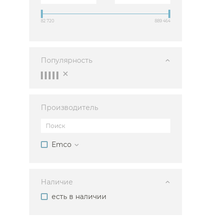
Душевые огр
82 720
889 464
Душ
Мойки и аксе
Популярность
Полотенцесу
Трапы и слив
Биде
Производитель
Писсуары
Акриловые в
Водонагреват
Emco
Сауны
Подготовка
Наличие
есть в наличии