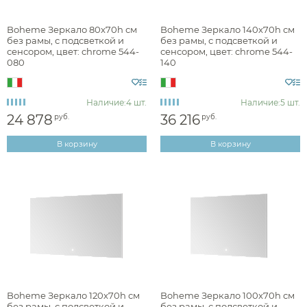
Наличие
Boheme Зеркало 80x70h см
Boheme Зеркало 140x70h см
без рамы, с подсветкой и
без рамы, с подсветкой и
есть в наличии
сенсором, цвет: chrome 544-
сенсором, цвет: chrome 544-
080
140
Цвет
Наличие:
4 шт.
Наличие:
5 шт.
хром
24 878
36 216
руб.
руб.
белый
В корзину
В корзину
черный
графит
золото
латунь
Фактура
Boheme Зеркало 120x70h см
Boheme Зеркало 100x70h см
без рамы, с подсветкой и
без рамы, с подсветкой и