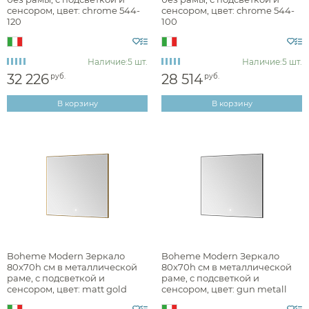
сенсором, цвет: chrome 544-
сенсором, цвет: chrome 544-
120
100
брашированная
Наличие:
5 шт.
Наличие:
5 шт.
глянцевая
32 226
28 514
руб.
руб.
матовая
В корзину
В корзину
Стилистика дизайна
английская классика
арт-деко
минимализм
Boheme Modern Зеркало
Boheme Modern Зеркало
80x70h см в металлической
80x70h см в металлической
раме, с подсветкой и
раме, с подсветкой и
сенсором, цвет: matt gold
сенсором, цвет: gun metall
Раздел каталога
543-080-MG
543-080-GM