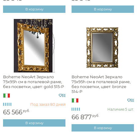
В корзину
В корзину
Boheme NeoArt Зеркало
Boheme NeoArt Зеркало
75x95h см в поталевой раме,
75x95h см в поталевой раме,
без посветки, цвет: gold 515-P
без посветки, цвет: bronze
514-P
Под заказ
80 дней
Наличие:
5 шт.
65 566
руб.
66 877
руб.
В корзину
В корзину