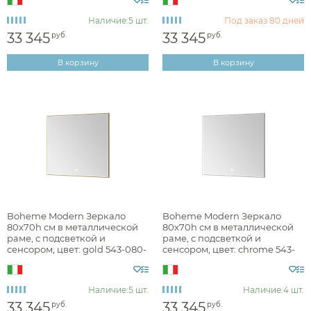
Наличие:
5 шт.
Под заказ
80 дней
33 345
33 345
руб.
руб.
зеркала
В корзину
В корзину
Монтаж
Форма
Ширина, см
От
До
Boheme Modern Зеркало
Boheme Modern Зеркало
80x70h см в металлической
80x70h см в металлической
раме, с подсветкой и
раме, с подсветкой и
Глубина, см
сенсором, цвет: gold 543-080-
сенсором, цвет: chrome 543-
G
080-CR
Высота, см
Наличие:
5 шт.
Наличие:
4 шт.
33 345
33 345
руб.
руб.