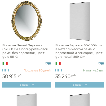
Boheme NeoArt Зеркало
Boheme Зеркало 60x100h см
65х85h см в полиуретановой
в металлической раме, с
раме, без подсветки, цвет:
подсветкой и сенсором, цвет:
gold 511-G
gun metall 569-GM
Под заказ
80 дней
Наличие:
5 шт.
50 915
35 240
руб.
руб.
В корзину
В корзину
Аксессуары