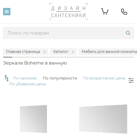
Фильтр
Розничная цена
От
До
Главная страница
Каталог
Мебель для ванной комнаты
24 878
66 877
Зеркала Boheme в ванную
Популярность
По наличию
По популярности
По возрастанию цены
По убыванию цены
Производитель
Boheme