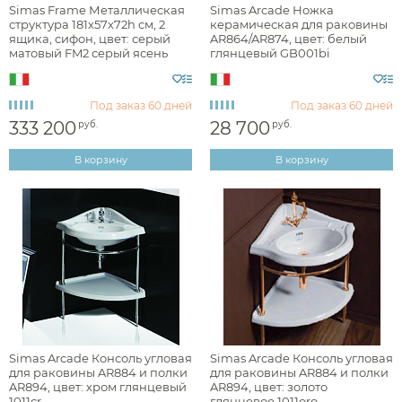
Simas Frame Металлическая
Simas Arcade Ножка
структура 181х57х72h см, 2
керамическая для раковины
ящика, сифон, цвет: серый
AR864/AR874, цвет: белый
матовый FM2 серый ясень
глянцевый GB001bi
Под заказ
60 дней
Под заказ
60 дней
333 200
28 700
руб.
руб.
В корзину
В корзину
Simas Arcade Консоль угловая
Simas Arcade Консоль угловая
для раковины AR884 и полки
для раковины AR884 и полки
AR894, цвет: хром глянцевый
AR894, цвет: золото
1011cr
глянцевое 1011oro