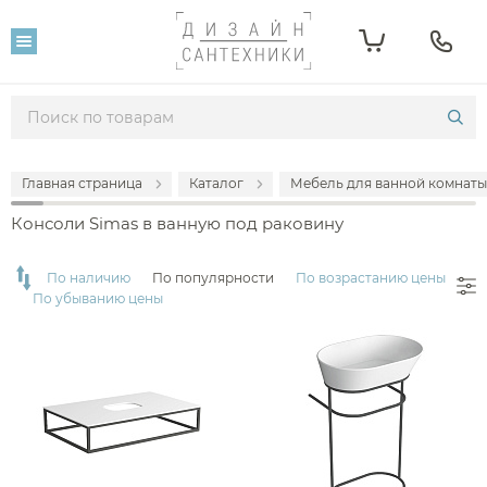
Фильтр
Розничная цена
От
До
Главная страница
Каталог
Мебель для ванной комнаты
9 300
333 200
Консоли Simas в ванную под раковину
Популярность
По наличию
По популярности
По возрастанию цены
По убыванию цены
Производитель
Simas