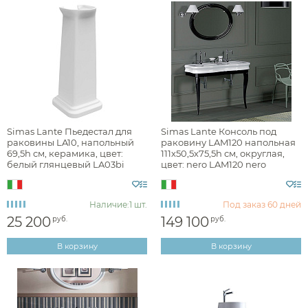
Simas Lante Пьедестал для
Simas Lante Консоль под
раковины LA10, напольный
раковину LAM120 напольная
69,5h см, керамика, цвет:
111х50,5х75,5h см, округлая,
белый глянцевый LA03bi
цвет: nero LAM120 nero
Наличие:
1 шт.
Под заказ
60 дней
25 200
149 100
руб.
руб.
В корзину
В корзину
Аксессуары