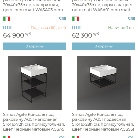
30х40х75h см, квадратная,
30х40х75h см, округлая, цвет:
цвет: nero matt WASA03 nero
nero matt WASA01 nero matt
matt
брашированная
Под заказ
60 дней
Наличие:
3 шт.
глянцевая
64 900
62 300
руб.
руб.
матовая
В корзину
В корзину
Стилистика дизайна
английская классика
минимализм
экостиль
Simas Agile Консоль под
Simas Agile Консоль под
раковину AG51 напольная
раковину AG51 подвесная
51х46х72h см, прямоугольная,
51х46х28h см, прямоугольная,
цвет: черный матовый AGSA51
цвет: черный матовый AGSS51
Раздел каталога