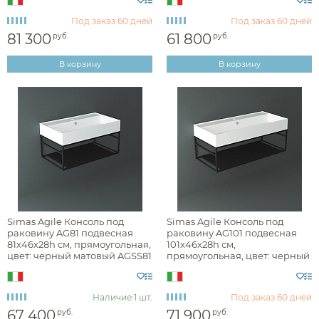
Под заказ
60 дней
Под заказ
60 дней
81 300
61 800
руб.
руб.
консоли
В корзину
В корзину
Монтаж
Форма
Ширина, см
От
До
Simas Agile Консоль под
Simas Agile Консоль под
раковину AG81 подвесная
раковину AG101 подвесная
81х46х28h см, прямоугольная,
101х46х28h см,
Глубина, см
цвет: черный матовый AGSS81
прямоугольная, цвет: черный
матовый AGSS101
Высота, см
Наличие:
1 шт.
Под заказ
60 дней
67 400
71 900
руб.
руб.