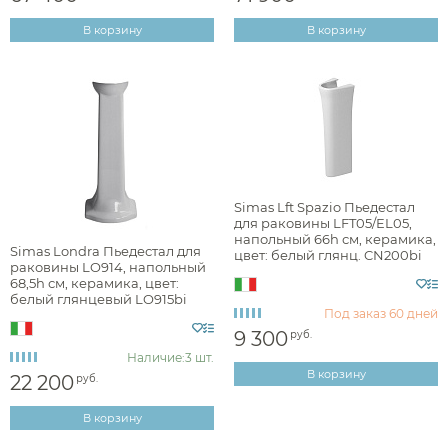
В корзину
В корзину
Simas Lft Spazio Пьедестал
для раковины LFT05/EL05,
напольный 66h см, керамика,
Simas Londra Пьедестал для
цвет: белый глянц. CN200bi
раковины LO914, напольный
68,5h см, керамика, цвет:
белый глянцевый LO915bi
Под заказ
60 дней
9 300
руб.
Наличие:
3 шт.
В корзину
22 200
руб.
В корзину