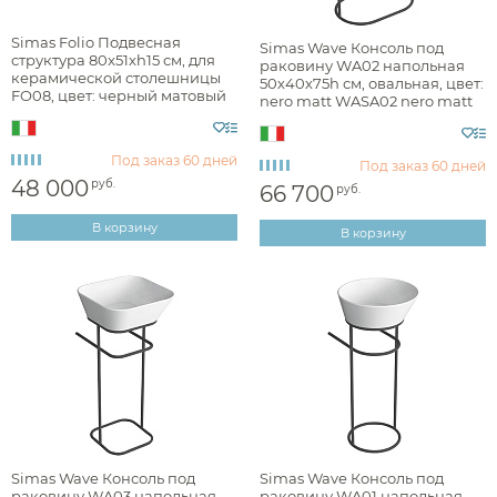
Наличие
Simas Folio Подвесная
Simas Wave Консоль под
структура 80x51xh15 см, для
раковину WA02 напольная
есть в наличии
керамической столешницы
50х40х75h см, овальная, цвет:
FO08, цвет: черный матовый
nero matt WASA02 nero matt
FOSS80
Цвет
Под заказ
60 дней
Под заказ
60 дней
48 000
руб.
хром
66 700
руб.
В корзину
белый
В корзину
черный
золото
бронза
другие цвета
Фактура
Simas Wave Консоль под
Simas Wave Консоль под
раковину WA03 напольная
раковину WA01 напольная