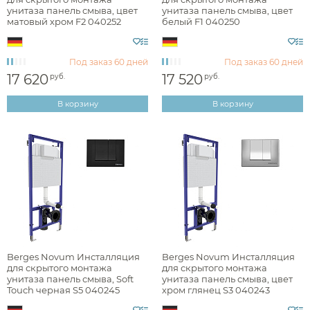
унитаза панель смыва, цвет
унитаза панель смыва, цвет
Стилистика дизайна
матовый хром F2 040252
белый F1 040250
Под заказ
60 дней
Под заказ
60 дней
минимализм
17 620
17 520
руб.
руб.
В корзину
В корзину
Назначение
Раздел каталога
инсталляции для унитазов
Berges Novum Инсталляция
Berges Novum Инсталляция
Ширина, см
для скрытого монтажа
для скрытого монтажа
унитаза панель смыва, Soft
унитаза панель смыва, цвет
Touch черная S5 040245
хром глянец S3 040243
Глубина, см