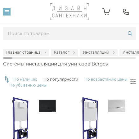
Фильтр
Розничная цена
От
До
Главная страница
Каталог
Инсталляции
Инсталл
17 520
19 600
Системы инсталляции для унитазов Berges
Популярность
По наличию
По популярности
По возрастанию цены
По убыванию цены
Производитель
Berges