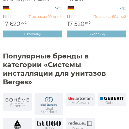
Под заказ
60 дней
Под заказ
60 дней
17 620
17 520
руб.
руб.
В корзину
В корзину
Популярные бренды в
категории «Системы
инсталляции для унитазов
Berges»
ArtCeram
Geberit
Boheme
Ideal
Standard
Globo
Radaway