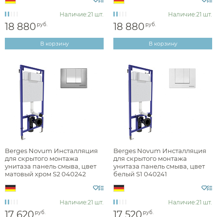
Наличие:
21 шт.
Наличие:
21 шт.
Высота, см
18 880
18 880
руб.
руб.
В корзину
В корзину
Метод крепления
Berges Novum Инсталляция
Berges Novum Инсталляция
для скрытого монтажа
для скрытого монтажа
унитаза панель смыва, цвет
унитаза панель смыва, цвет
матовый хром S2 040242
белый S1 040241
Наличие:
21 шт.
Наличие:
21 шт.
17 620
17 520
руб.
руб.