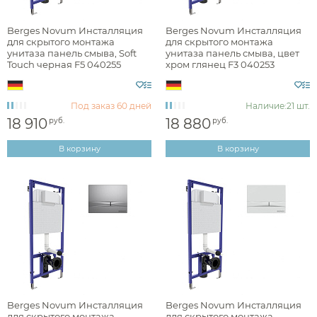
Наличие
Berges Novum Инсталляция
Berges Novum Инсталляция
для скрытого монтажа
для скрытого монтажа
есть в наличии
унитаза панель смыва, Soft
унитаза панель смыва, цвет
Touch черная F5 040255
хром глянец F3 040253
Цвет
Под заказ
60 дней
Наличие:
21 шт.
хром
18 910
18 880
руб.
руб.
белый
В корзину
В корзину
черный
Фактура
матовая
Berges Novum Инсталляция
Berges Novum Инсталляция
для скрытого монтажа
для скрытого монтажа