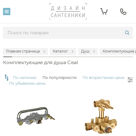
Фильтр
Розничная цена
От
До
Главная страница
Каталог
Душ
Комплектующие 
8 025
66 426
Комплектующие для душа Cisal
Популярность
По наличию
По популярности
По возрастанию цены
По убыванию цены
Производитель
Cisal