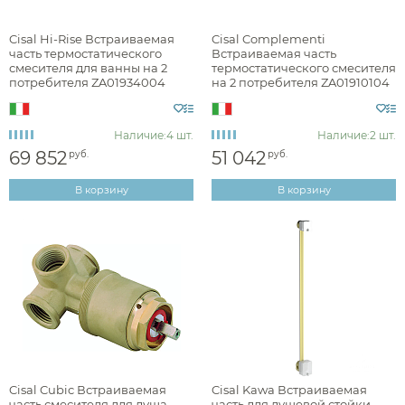
Наличие
Cisal Hi-Rise Встраиваемая
Cisal Complementi
часть термостатического
Встраиваемая часть
есть в наличии
смесителя для ванны на 2
термостатического смесителя
потребителя ZA01934004
на 2 потребителя ZA01910104
есть в шоуруме
Наличие:
4 шт.
Наличие:
2 шт.
Цвет
69 852
51 042
руб.
руб.
хром
В корзину
В корзину
золото
Фактура
брашированная
глянцевая
Cisal Cubic Встраиваемая
Cisal Kawa Встраиваемая
часть смесителя для душа
часть для душевой стойки