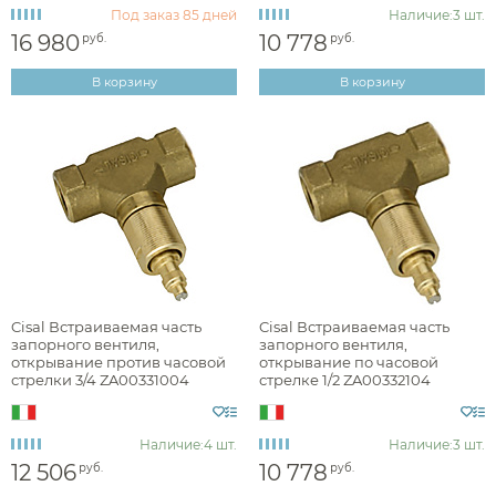
Под заказ
85 дней
Наличие:
3 шт.
16 980
10 778
руб.
руб.
Материал
В корзину
В корзину
Форма
Cisal Встраиваемая часть
Cisal Встраиваемая часть
запорного вентиля,
запорного вентиля,
открывание против часовой
открывание по часовой
стрелки 3/4 ZA00331004
стрелке 1/2 ZA00332104
Наличие:
4 шт.
Наличие:
3 шт.
12 506
10 778
руб.
руб.