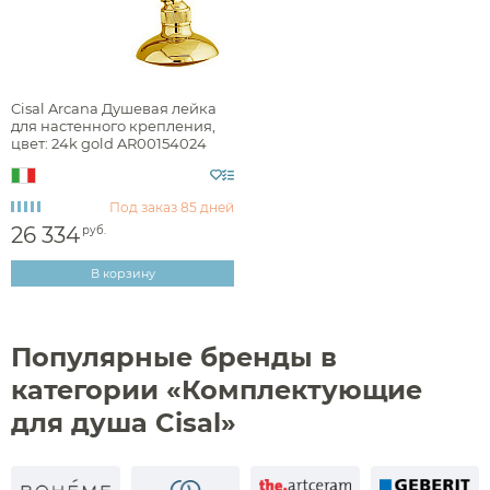
Сравнение
Избранное
Корзина
Вход
Душевые форсунки
Полки-ниши
Комплектующие для душа
Сиденья
Сушилки для рук
Cisal Arcana Душевая лейка
для настенного крепления,
Фены и держатели
цвет: 24k gold AR00154024
Диспенсеры ватных дисков
Под заказ
85 дней
26 334
руб.
В корзину
Популярные бренды в
категории «Комплектующие
для душа Cisal»