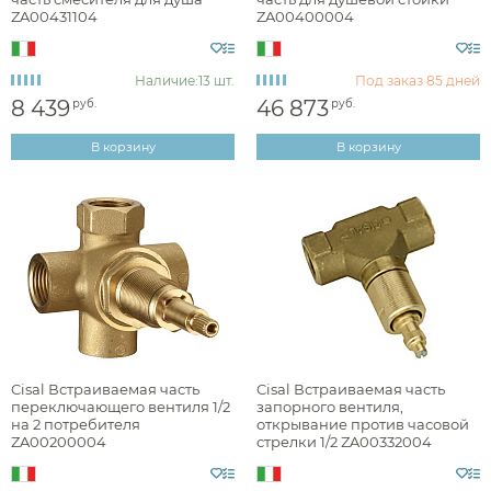
ZA00431104
ZA00400004
Стилистика дизайна
Наличие:
13 шт.
Под заказ
85 дней
8 439
46 873
руб.
руб.
В корзину
В корзину
английская классика
арт-деко
минимализм
Раздел каталога
Cisal Встраиваемая часть
Cisal Встраиваемая часть
комплектующие для душа
переключающего вентиля 1/2
запорного вентиля,
на 2 потребителя
открывание против часовой
ZA00200004
стрелки 1/2 ZA00332004
Монтаж