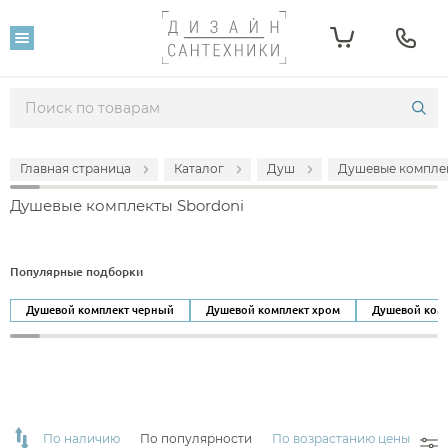
Фильтр
Розничная цена
От
До
Главная страница
Каталог
Душ
Душевые компле
244 291
335 893
Душевые комплекты Sbordoni
Популярность
Популярные подборки
Душевой комплект черный
Душевой комплект хром
Душевой ком
Производитель
Sbordoni
По наличию
По популярности
По возрастанию цены