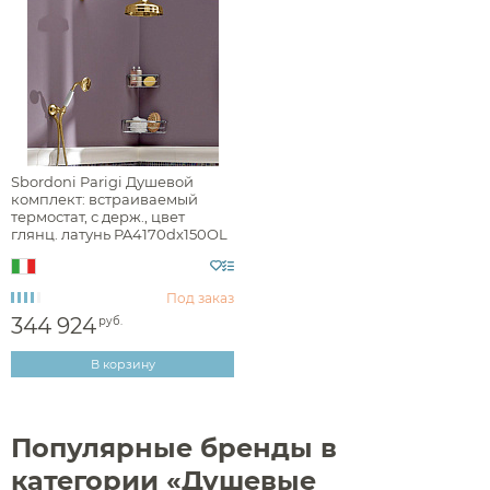
Sbordoni Parigi Душевой
комплект: встраиваемый
термостат, с держ., цвет
глянц. латунь PA4170dx150OL
Аксессуары
Под заказ
344 924
руб.
Держатели туалетной бумаги
В корзину
Дозаторы
Душ
Мыльницы
Каталог
Популярные бренды в
Стаканы
Смесители встраиваемые для душа и ванны
категории «Душевые
Ершики