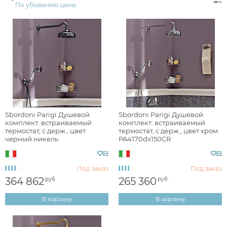
По убыванию цены
Цвет
хром
никель
латунь
Стилистика дизайна
Sbordoni Parigi Душевой
Sbordoni Parigi Душевой
комплект: встраиваемый
комплект: встраиваемый
термостат, с держ., цвет
термостат, с держ., цвет хром
черный никель
PA4170dx150CR
английская классика
PA4170dx150NN
Под заказ
Под заказ
364 862
265 360
руб.
руб.
Раздел каталога
В корзину
В корзину
душевые комплекты