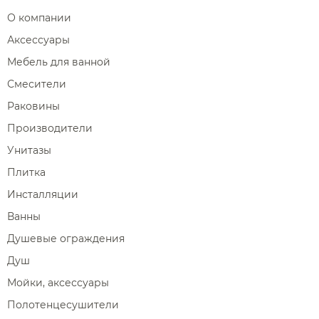
Поручни
Переключатели потоков для душа
О компании
Полки на ванну
Сравнение
Избранное
Корзина
Вход
Аксессуары
Душевые форсунки
Полки-ниши
Мебель для ванной
Комплектующие для душа
Сиденья
Смесители
Сушилки для рук
Раковины
Фены и держатели
Производители
Диспенсеры ватных дисков
Унитазы
Плитка
Инсталляции
Ванны
Душевые ограждения
Душ
Мойки, аксессуары
Полотенцесушители