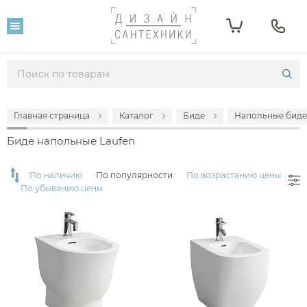
Фильтр
Розничная цена
От
До
Главная страница
Каталог
Биде
Напольные биде
15 975
109 095
Биде напольные Laufen
Популярность
По наличию
По популярности
По возрастанию цены
По убыванию цены
Производитель
Laufen