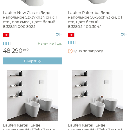
Наличие
Laufen New Classic Биде
Laufen Palomba Биде
напольное 53x37xh34 см, с 1
напольное 56x36xh43 см, с 1
есть в наличии
отв., под смес., цвет: белый
отв, цвет белый
8.3285.1.000.302.1
8.3280.1.400.304.1
Цвет
Наличие:
1 шт.
белый
48 290
руб.
Цена по запросу
В корзину
Фактура
матовая
Стилистика дизайна
Laufen Kartell Биде
Laufen Kartell Биде
напольное 56х37хh43 cм, с
напольное 56х37хh43 cм, с 1