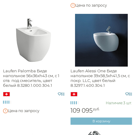
Материал
Цена по запросу
Форма
Ширина, см
Глубина, см
Аксессуары
Laufen Palomba Биде
Laufen Alessi One Биде
напольное 56x36xh43 см, с 1
напольное 39x58,5xh41,5 см, с
отв. под смеситель, цвет
покр. LLC, цвет белый
белый 8.3280.1.000.304.1
8.3297.1.400.304.1
Держатели туалетной бумаги
Дозаторы
Наличие:
3 шт.
Душ
Мыльницы
Каталог
109 095
руб.
Цена по запросу
Стаканы
Смесители встраиваемые для душа и ванны
В корзину
Ершики
Смесители накладные для душа и ванны
Аксессуары
Мебель для ванной комнаты
Мебель для ванной
Смесители