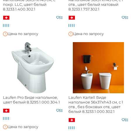
покр. LLC, цвет белый
отв., цвет белый матовый
арт-деко
8.3233.1.400.302.1
8.3233.1.757.302.1
лофт
минимализм
Цена по запросу
Цена по запросу
неоклассика
экостиль
Раздел каталога
напольные биде
Laufen Pro Биде напольное,
Laufen Kartell Биде
цвет белый 8.3295.1.000.304.1
напольное 56х37хh43 cм, с 1
отв., без боковых отв, цвет
белый 8.3233.1.000.302.1
Монтаж
Цена по запросу