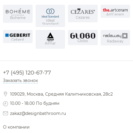
Переключатели потоков для душа
Полки на ванну
Сравнение
Избранное
Корзина
Вход
Душевые форсунки
ArtCeram
Полки-ниши
Cezares
Boheme
Комплектующие для душа
Ideal
Standard
Сиденья
Сушилки для рук
Geberit
Globo
Radaway
Almar
Фены и держатели
Диспенсеры ватных дисков
+7 (495) 120-67-77
Заказать звонок
109029, Москва, Средняя Калитниковская, 28с2
10.00 - 18.00 По будням
zakaz@designbathroom.ru
О компании