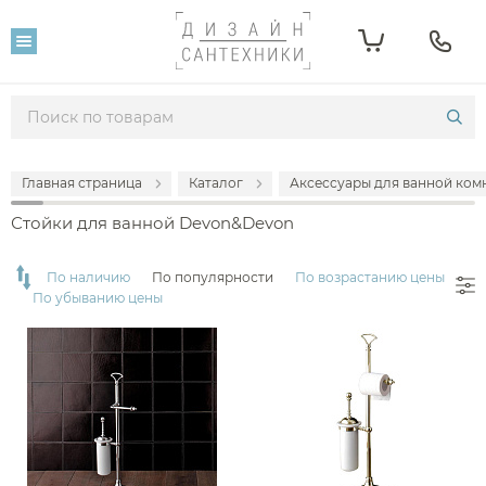
Фильтр
Розничная цена
От
До
Главная страница
Каталог
Аксессуары для ванной комн
73 745
197 973
Стойки для ванной Devon&Devon
Популярность
По наличию
По популярности
По возрастанию цены
По убыванию цены
Производитель
Devon&Devon