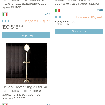
полотенцедержателем, цвет:
зеркалом, цвет: хром SL10CR
Форма
хром SL11CR
Под заказ
85 дней
Под заказ
85 дней
142 119
руб.
199 818
руб.
В корзину
В корзину
Аксессуары
Devon&Devon Single Стойка
напольная с полочкой и
зеркалом, цвет: светлое
Держатели туалетной бумаги
золото SL10OT
Дозаторы