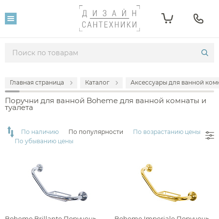
Фильтр
Розничная цена
От
До
Главная страница
Каталог
Аксессуары для ванной комн
13 361
22 993
Поручни для ванной Boheme для ванной комнаты и
туалета
Популярность
По наличию
По популярности
По возрастанию цены
По убыванию цены
Производитель
Boheme
Boheme Brillante Поручень
Boheme Imperiale Поручень