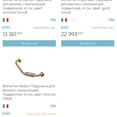
для ванны с мыльницей,
для ванны с мыльницей,
Наличие
подвесной, 41 см, цвет:
подвесной, 41 см, цвет: gold
chrome 10448
10422
есть в наличии
Наличие:
2 шт.
Наличие:
5 шт.
13 361
22 993
руб.
руб.
Цвет
В корзину
В корзину
хром
латунь
состаренная латунь
Фактура
Boheme Medici Поручень для
ванны с мыльницей,
подвесной, 41 см, цвет: bronze
10625
брашированная
глянцевая
Под заказ
80 дней