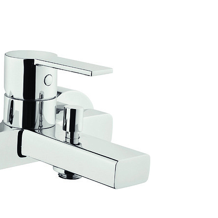
вые лейки
Смесители накладные 
аждения
вые штанги
Смесители накладные B
ссуары
вые шланги
Смесители накладные B
шители
вы
Смесители накладные C
ы
ий душ
Смесители накладные C
тейны для верхнего душа
Смесители накладные 
тели для душа
Смесители накладные 
анны
овые подключения для душа
Смесители накладные 
ели
лючатели потоков для душа
Смесители накладные D
енные вентили для душа
Смесители накладные F
вые форсунки
Смесители накладные Fi
ектующие для душа
Смесители накладные G
Смесители накладные B
Аксессуары
Смесители накладные C