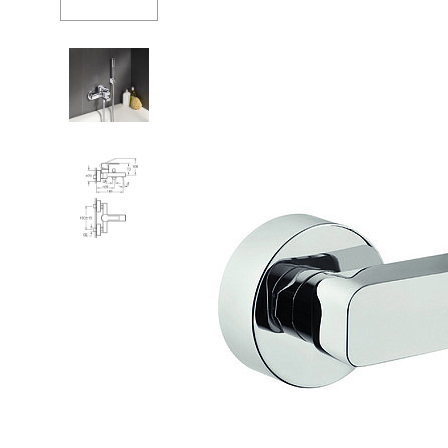
Ванны
Душе
Душевые огр
Душе
Мойки и аксе
Душе
Полотенцесу
Изли
Трапы и слив
Верхн
Биде
Кронш
Писсуары
Держа
Акриловые в
Шланг
Водонагреват
Перек
Сауны
Встро
Подготовка
Душе
Компл