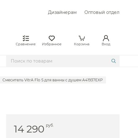
Дизайнерам
Оптовый отдел
Сравнение
Избранное
Корзина
Вход
Смеситель VitrA Flo S для ванны с душем A41937EXP
Hansgrohe
llen Brau
 Am.Pm
xor
14 290
руб.
BelBagno
 Boheme