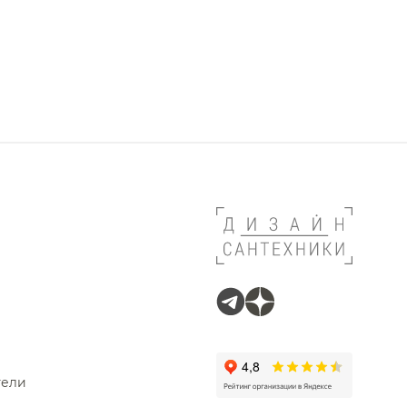
hitecross
deal Standard
 Nemo
lpi
ofer
ariani
Wonzon & Woghand
aniel
Sancos
тели