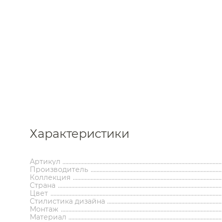
Каталог
Характеристики
Аксессуары
Мебель 
ком
Держатели туалетной бумаги
Гар
Артикул
Дозаторы
Тумбы по
Производитель
Коллекция
Мыльницы
Зе
Страна
Стаканы
Шкафы
Цвет
Ершики
Зерка
Стилистика дизайна
Крючки
Ш
Инсталляции
Ва
Монтаж
Полотенцедержатели
Ко
Материал
Полки и корзины
Бан