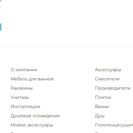
н
Смесители накладные W
Смесители накладные I
Смесители накладные
Смесители накладные A
Смесители накладные N
Смесители накладные M
Смесители накладные 
О компании
Аксессуары
Смесители накладные D
Мебель для ванной
Смесители
Смесители накладные 
Раковины
Производители
Унитазы
Плитка
Инсталляции
Ванны
Душевые ограждения
Душ
Мойки, аксессуары
Полотенцесуши