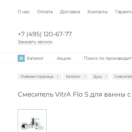
О нас
Оплата
Доставка
Контакты
Гарант
+7 (495) 120-67-77
Заказать звонок
Каталог
Акции
Поиск по производи
Главная страница
Каталог
Душ
Смесител
Аксессуары
Смеси
Смеситель VitrA Flo S для ванны 
Мебель для в
Душе
Смесители
Душев
Раковины
Гигие
Унитазы
Душе
Инсталляции
Душев