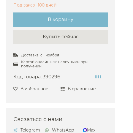
Под заказ
100 дней
Bongio
ossini
В корзину
urlington
Купить сейчас
ezares
isal
Доставка: с 1 ноября
Damixa
Картой онлайн
или
наличными при
Devon&Devon
получении
Dornbracht
Код товара:
390296
uravit
В избранное
В сравнение
antini
ma Carlo Frattini
attoni
Связаться с нами
ravat
Telegram
WhatsApp
Max
arimali