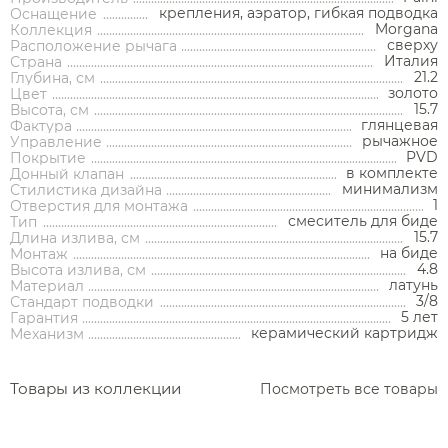
крепления, аэратор, гибкая подводка
Оснащение
Morgana
Коллекция
сверху
Расположение рычага
Италия
Страна
21.2
Глубина, см
золото
Цвет
15.7
Высота, см
Аксессуары
глянцевая
Фактура
рычажное
Управление
PVD
Покрытие
Держатели туалетной бумаги
в комплекте
Донный клапан
минимализм
Стилистика дизайна
Дозаторы
1
Отверстия для монтажа
смеситель для биде
Тип
Душ
Мыльницы
15.7
Длина излива, см
Каталог
на биде
Монтаж
Стаканы
4.8
Высота излива, см
Смесители встраиваемые для душа и ванны
латунь
Материал
Ершики
3/8
Стандарт подводки
Смесители накладные для душа и ванны
5 лет
Гарантия
Аксессуары
Мебель для ванной комнаты
Мебель для ванной
Смесители
Крючки
керамический картридж
Механизм
комнаты
Смесители
Душевые комплекты
Полотенцедержатели
Мойки и аксессуары
Душевые стойки
Гарнитуры
Товары из коллекции
Посмотреть все товары
Трапы и сливы
Раковины
Смесители для раковины
Полки и корзины
Раковины
Унитазы
Инсталляции
Тумбы под раковину
Гигиенические души
Инсталляции
Смесители для раковины встраиваемые
Полки для полотенец
Кухонные мойки
Душевые ограждения
Унитазы
Ванны
Душевые гарнитуры
Трапы линейные
Раковины чаши
Зеркала