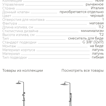
Nove
Коллекция
рычажное
Управление
Италия
Страна
приобретается отдельно
Донный клапан
черный
Аксессуары
Цвет
1
Отверстия для монтажа
матовая
Фактура
11.2
Длина излива, см
Держатели туалетной бумаги
минимализм
Стилистика дизайна
7.2
Высота излива, см
Дозаторы
смеситель для биде
Тип
G 3/8" (12x17)
Стандарт подводки
Душ
Мыльницы
Каталог
на биде
Монтаж
латунь
Материал корпуса
Стаканы
латунь
Материал
Смесители встраиваемые для душа и ванны
гибкая
Тип подводки
Ершики
Смесители накладные для душа и ванны
Аксессуары
Мебель для ванной комнаты
Мебель для ванной
Смесители
Крючки
комнаты
Товары из коллекции
Смесители
Посмотреть все товары
Душевые комплекты
Полотенцедержатели
Мойки и аксессуары
Душевые стойки
Гарнитуры
Трапы и сливы
Раковины
Смесители для раковины
Полки и корзины
Раковины
Унитазы
Инсталляции
Тумбы под раковину
Гигиенические души
Инсталляции
Смесители для раковины встраиваемые
Полки для полотенец
Кухонные мойки
Душевые ограждения
Унитазы
Ванны
Душевые гарнитуры
Трапы линейные
Раковины чаши
Зеркала
Ванны
Душевые ограждения
Душ
Смесители для раковины высокие
Косметические зеркала
Дозаторы
Полотенцесушители
Писсуары
Душевые колонны и панели
Инсталляции для унитазов
Раковины подвесные
Трапы точечные
Шкафы-пеналы
Водонагреватели
Биде