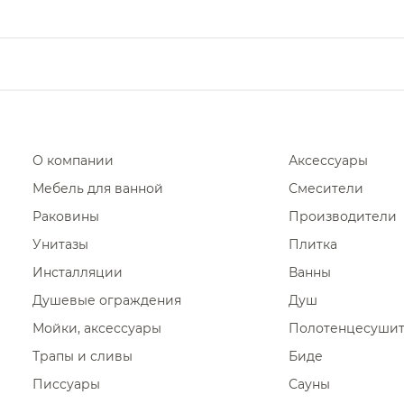
душа
ные решетки
Полки на ванну
Держатели для душа
ие для сливов
Душевые форсунки
Шланговые подключения для
Полки-ниши
душа
Комплектующие для душа
Переключатели потоков для
Сиденья
душа
Душевые форсунки
Сушилки для рук
Комплектующие для душа
Фены и держатели
О компании
Аксессуары
Диспенсеры ватных дисков
Мебель для ванной
Смесители
Раковины
Производители
Унитазы
Плитка
Инсталляции
Ванны
Душевые ограждения
Душ
Мойки, аксессуары
Полотенцесуши
Трапы и сливы
Биде
Писсуары
Сауны