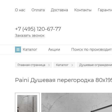
О нас
Оплата
Доставка
Контакты
Гарант
+7 (495) 120-67-77
Заказать звонок
Каталог
Акции
Поиск по производи
Главная страница
Каталог
Душевые ограждени
Аксессуары
Paini Душевая перегородка 80x19
Мебель для в
Смесители
Раковины
Унитазы
Инсталляции