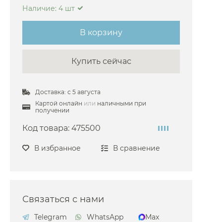
Наличие: 4 шт
egas Glass
Hafro
В корзину
Ravak
Купить сейчас
Radaway
urlington
Доставка: с 5 августа
llen Brau
Картой онлайн
или
наличными при
Abber
получении
deal Standard
Код товара:
475500
Vincea
В избранное
В сравнение
Связаться с нами
Telegram
WhatsApp
Max