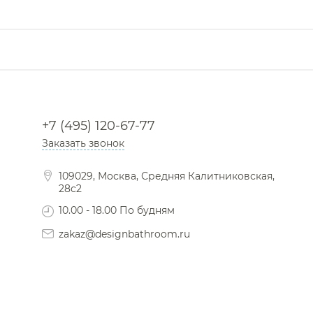
Декоратив
Сушилки для рук
Комплектующ
Фены и держатели
Диспенсеры ватных дисков
+7 (495) 120-67-77
Заказать звонок
109029, Москва, Средняя Калитниковская,
28с2
10.00 - 18.00 По будням
zakaz@designbathroom.ru