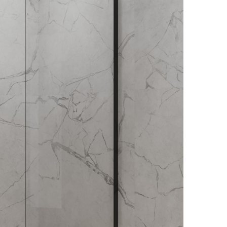
Душевые перегородки V
Душевые перегородки 
ссуары
Душевые перегородки 
шители
Душевые перегородки 
ы
Душевые перегородки B
Аксессуары
Душевые перегородки A
Держатели туалетной бумаги
Душевые перегородки 
анны
Душевые перегородки I
Дозаторы
ели
Душевые перегородки 
Мыльницы
Душ
Стаканы
Смесители встраиваемые для душа и ванны
Ершики
Смесители накладные для душа и ванны
Мебель для ванной комнаты
Крючки
Душевые комплекты
Смесители
Полотенцедержатели