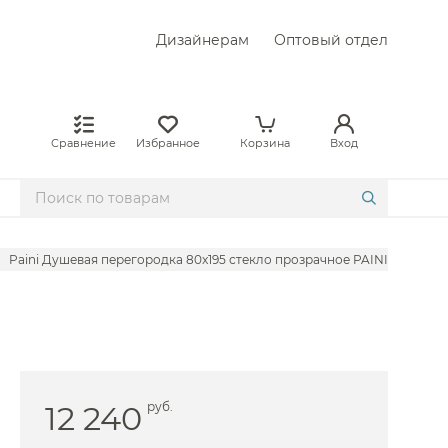
Дизайнерам
Оптовый отдел
Сравнение
Избранное
Корзина
Вход
Paini Душевая перегородка 80x195 стекло прозрачное PAINI-WalkIN8
Berges
Cezares
 RGW
asserkraft
12 240
руб.
 Am.Pm
ovellini