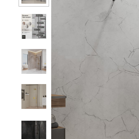
Ванны
Душ
Мойки и аксе
Полотенцесу
Трапы и слив
Биде
Писсуары
Акриловые в
Водонагреват
Каталог
Сауны
Подготовка