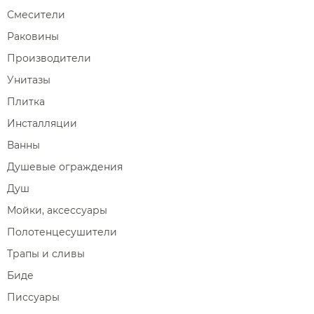
Сравнение
Избранное
Корзина
Вход
Душевые форсунки
Смесители
Полки-ниши
Комплектующие для душа
Раковины
Сиденья
Производители
Сушилки для рук
Унитазы
Фены и держатели
Плитка
Диспенсеры ватных дисков
Инсталляции
Ванны
Душевые ограждения
Душ
Мойки, аксессуары
Полотенцесушители
Трапы и сливы
Биде
Писсуары