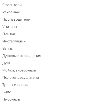
Сравнение
Избранное
Корзина
Вход
Душевые форсунки
Смесители
Полки-ниши
Комплектующие для душа
Раковины
Сиденья
Производители
Сушилки для рук
Унитазы
Фены и держатели
Плитка
Диспенсеры ватных дисков
Инсталляции
Ванны
Душевые ограждения
Душ
Мойки, аксессуары
Полотенцесушители
Трапы и сливы
Биде
Писсуары