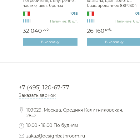
лото
потребителя, с внутренней
клапана, цвет: золото
частью, цвет: бронза
брашированное 88PJ304
88F36911
е: 7 шт.
Наличие: 18 шт.
Наличие: 6 шт
32 040
руб.
26 160
руб.
В корзину
В корзину
+7 (495) 120-67-77
Заказать звонок
109029, Москва, Средняя Калитниковская,
28с2
10.00 - 18.00 По будням
zakaz@designbathroom.ru