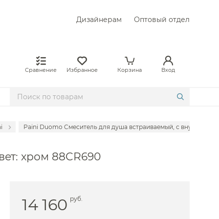
Дизайнерам
Оптовый отдел
Сравнение
Избранное
Корзина
Вход
i
Paini Duomo Cмеситель для душа встраиваемый, с внутренней 
емые Abber
вет: хром 88CR690
емые Hansgrohe
мые Allen Brau
аемые Am.Pm
14 160
руб.
емые Almar
емые Axor