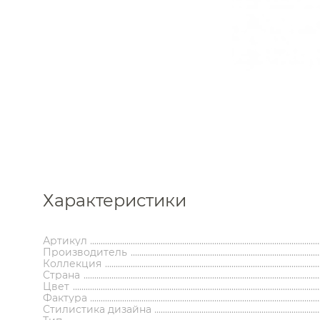
Каталог
Характеристики
Аксессуары
Мебель 
ком
Артикул
Держатели туалетной бумаги
Гар
Производитель
Дозаторы
Тумбы по
Коллекция
Мыльницы
Зе
Страна
Стаканы
Шкафы
Цвет
Ершики
Зерка
Фактура
Стилистика дизайна
Крючки
Ш
Инсталляции
Ва