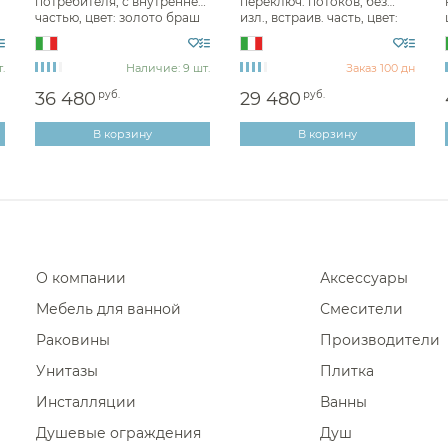
потребителя, с внутренней
переключ. потоков, без
Диспенсеры ватных дисков
частью, цвет: золото браш
изл., встраив. часть, цвет:
Смесители встраивае
88PJ6911
золото 88OP6911
Смесители встраива
.
Наличие: 9 шт.
Заказ 100 дн
Смесители встраивае
36 480
руб.
29 480
руб.
Смесители встраива
В корзину
В корзину
Смесители встраива
Смесители встраива
Смесители встраива
Смесители встраива
О компании
Аксессуары
Мебель для ванной
Смесители
Раковины
Производители
Унитазы
Плитка
Инсталляции
Ванны
Душевые ограждения
Душ