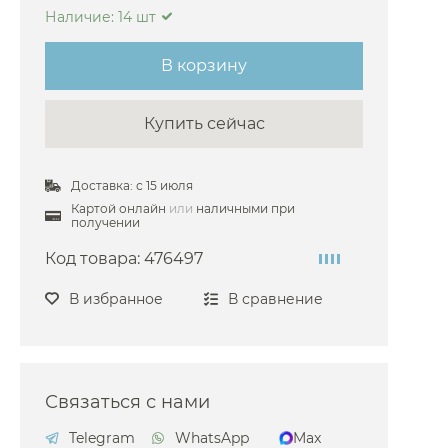
Наличие: 14 шт
емые BelBagno
аемые Boheme
В корзину
емые Bongio
Купить сейчас
мые Bossini
емые Cezares
Доставка: с 15 июля
мые Cisal
Картой онлайн
или
наличными при
емые Bravat
получении
мые Burlington
Код товара:
476497
аемые Devon&Devon
В избранное
В сравнение
мые Carimali
емые Dornbracht
мые Duravit
Связаться с нами
мые Fantini
Telegram
WhatsApp
Max
емые Damixa