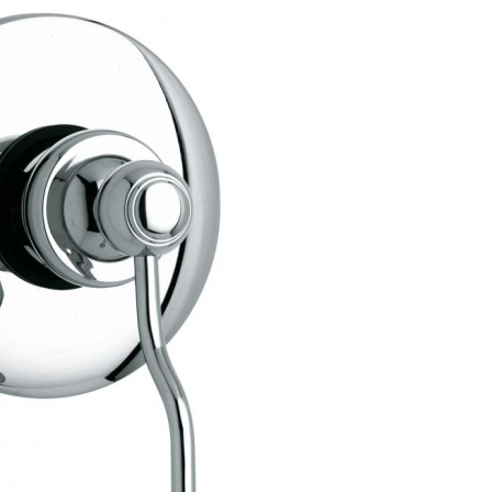
вые лейки
Смесители встраива
аждения
вые штанги
Смесители встраив
ссуары
вые шланги
Смесители встраива
шители
вы
Смесители встраивае
ы
ий душ
Смесители встраива
тейны для верхнего душа
Смесители встраивае
тели для душа
Смесители встраива
анны
овые подключения для душа
Смесители встраивае
ели
лючатели потоков для душа
Смесители встраив
енные вентили для душа
Смесители встраивае
вые форсунки
Смесители встраива
ектующие для душа
Смесители встраивае
Смесители встраивае
Аксессуары
Смесители встраива