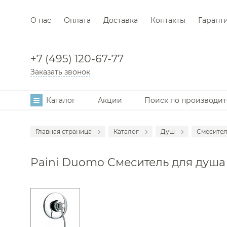
О нас
Оплата
Доставка
Контакты
Гарант
+7 (495) 120-67-77
Заказать звонок
Каталог
Акции
Поиск по производи
Главная страница
Каталог
Душ
Смесител
Аксессуары
Смеси
Paini Duomo Cмеситель для душа 
Мебель для в
Душе
Смесители
Душев
Раковины
Гигие
Унитазы
Душе
Инсталляции
Душев