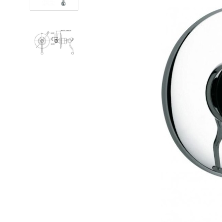
Ванны
Душе
Душевые огр
Душе
Мойки и аксе
Душе
Полотенцесу
Изли
Трапы и слив
Верхн
Биде
Кронш
Писсуары
Держа
Акриловые в
Шланг
Водонагреват
Перек
Сауны
Встро
Подготовка
Душе
Компл