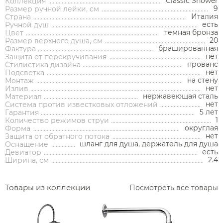
Classic Shower
Коллекция
9
Размер ручной лейки, см
Италия
Страна
есть
Ручной душ
темная бронза
Цвет
20
Размер верхнего душа, см
брашированная
Фактура
Аксессуары
нет
Защита от перекручивания
прованс
Стилистика дизайна
нет
Подсветка
Держатели туалетной бумаги
на стену
Монтаж
нет
Излив
Дозаторы
нержавеющая сталь
Материал
нет
Система против известковых отложений
Душ
Мыльницы
5 лет
Гарантия
Каталог
1
Количество режимов струи
Стаканы
округлая
Форма
нет
Смесители встраиваемые для душа и ванны
Защита от обратного потока
шланг для душа, держатель для душа
Ершики
Оснащение
есть
Девиатор
Смесители накладные для душа и ванны
Аксессуары
Мебель для ванной комнаты
Мебель для ванной
Смесители
2.4
Ширина, см
Крючки
комнаты
Смесители
Душевые комплекты
Полотенцедержатели
Мойки и аксессуары
Душевые стойки
Гарнитуры
Товары из коллекции
Посмотреть все товары
Трапы и сливы
Раковины
Смесители для раковины
Полки и корзины
Раковины
Унитазы
Инсталляции
Тумбы под раковину
Гигиенические души
Инсталляции
Смесители для раковины встраиваемые
Полки для полотенец
Кухонные мойки
Душевые ограждения
Унитазы
Ванны
Душевые гарнитуры
Трапы линейные
Раковины чаши
Зеркала