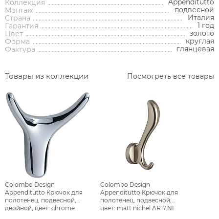
Appenditutto
Коллекция
подвесной
Монтаж
Италия
Страна
Держатели туалетной бумаги
1 год
Гарантия
золото
Цвет
Дозаторы
круглая
Форма
глянцевая
Фактура
Душ
Мыльницы
Каталог
Стаканы
Товары из коллекции
Посмотреть все товары
Смесители встраиваемые для душа и ванны
Ершики
Смесители накладные для душа и ванны
Аксессуары
Мебель для ванной комнаты
Мебель для ванной
Смесители
Крючки
комнаты
Смесители
Душевые комплекты
Полотенцедержатели
Мойки и аксессуары
Душевые стойки
Гарнитуры
Трапы и сливы
Раковины
Смесители для раковины
Полки и корзины
Раковины
Унитазы
Инсталляции
Тумбы под раковину
Гигиенические души
Инсталляции
Смесители для раковины встраиваемые
Полки для полотенец
Кухонные мойки
Душевые ограждения
Унитазы
Ванны
Душевые гарнитуры
Трапы линейные
Раковины чаши
Зеркала
Ванны
Душевые ограждения
Душ
Смесители для раковины высокие
Косметические зеркала
Дозаторы
Полотенцесушители
Писсуары
Душевые колонны и панели
Инсталляции для унитазов
Раковины подвесные
Трапы точечные
Шкафы-пеналы
Водонагреватели
Биде
Смесители для раковины напольные
Держатели запасных рулонов
Встраиваемые ванны
Унитазы с бачком
Душевые уголки
Сушилки
Colombo Design
Colombo Design
Бачки скрытого монтажа
Раковины мебельные
Донные клапаны
Зеркала-шкафы
Душевые лейки
Appenditutto Крючок для
Appenditutto Крючок для
Сауны
Мойки и аксессуары
Полотенцесушители
Трапы и сливы
Полотенцесушители водяные
Смесители на борт ванны
Отдельностоящие ванны
Душевые перегородки
Измельчители отходов
Писсуары напольные
Унитазы подвесные
Ведра
полотенец, подвесной,
полотенец, подвесной,
Накопительные водонагреватели
Раковины встраиваемые сверху
Инсталляции для биде
Душевые штанги
Напольные биде
Сифоны
Шкафы
двойной, цвет: chrome
цвет: matt nichel AR17.NI
BAM17.CR
Смесители накладные для душа и ванны
Полотенцесушители электрические
Душевые двери в нишу
Писсуары подвесные
Унитазы приставные
Пристенные ванны
Комплекты
Фильтры