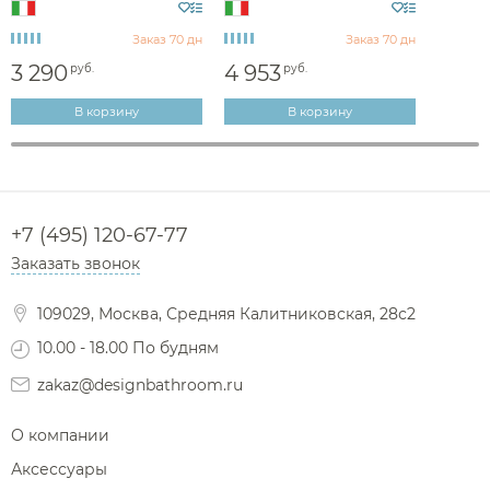
Раковины встраиваемые снизу
Проточные водонагреватели
Инсталляции для писсуаров
Запорные вентили
Душевые шланги
Подвесные биде
Консоли
Биде
Писсуары
Водонагреватели
Комплектующие для полотенцесушителей
Смесители для ванны напольные
Комплектующие для писсуаров
Аксессуары для кухонных моек
Комплекты с инсталляцией
Стойки напольные
Шторки на ванну
Угловые ванны
Заказ 70 дн
Заказ 70 дн
Инсталляции для раковин
Раковины напольные
Сливы-переливы
Банкетки
Изливы
Комплектующие для унитазов
Комплектующие для ванн
Комплектующие моек
Смесители для биде
Душевые поддоны
Контейнеры
3 290
4 953
руб.
руб.
Декоративные решетки
Кнопки смыва
Рукомойники
Верхний душ
Светильники
Сауны
Смесители для кухни
Корзины для белья
Сливы
В корзину
В корзину
Кронштейны для верхнего душа
Комплектующие для раковин
Комплектующие для сливов
Столешницы
Прочие смесители и краны
Смесители для кухни
Подставки
Держатели для душа
Столики
Акции
Поиск по
ARBI
производителю
Комплектующие для смесителей
Ароматические диффузоры
О нас
Доставка
Шланговые подключения для душа
Комплектующие для мебели
Поручни
Переключатели потоков для душа
+7 (495) 120-67-77
Полки на ванну
Сравнение
Избранное
Корзина
Вход
Заказать звонок
Душевые форсунки
Полки-ниши
Комплектующие для душа
109029, Москва, Средняя Калитниковская, 28с2
Сиденья
10.00 - 18.00 По будням
Сушилки для рук
zakaz@designbathroom.ru
Фены и держатели
Диспенсеры ватных дисков
О компании
Аксессуары