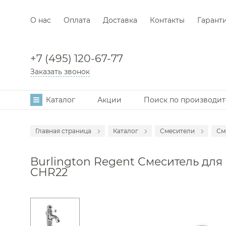
О нас
Оплата
Доставка
Контакты
Гарант
+7 (495) 120-67-77
Заказать звонок
Каталог
Акции
Поиск по производи
Главная страница
Каталог
Смесители
См
Аксессуары
С
Burlington Regent Смеситель для 
Мебель для в
С
CHR22
Раковины
С
Унитазы
С
Инсталляции
С
Ванны
С