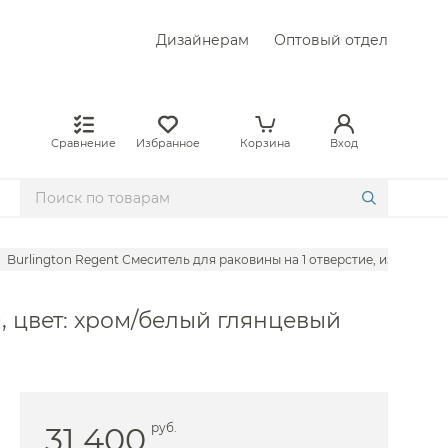
Дизайнерам
Оптовый отдел
Сравнение
Избранное
Корзина
Вход
Burlington Regent Смеситель для раковины на 1 отверстие, излив 7,8
ires
м, цвет: хром/белый глянцевый
gio
l
von&Devon
31 400
руб.
vit