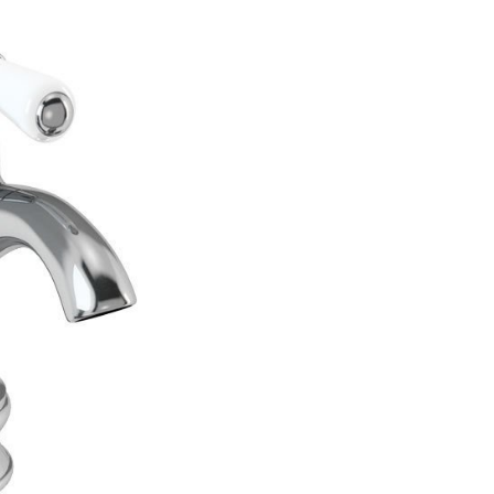
аждения
месители для биде
Смесители для раковины Fant
месители для кухни
Смесители для раковины Fima C
ссуары
рочие смесители и краны
Смесители для раковины Gatt
шители
омплектующие для смесителей
Смесители для раковины Gess
ы
ля ванны с душем
Смесители для раковины Gro
меситель для душа
Смесители для раковины Han
раны для фильтра
Смесители для раковины Keu
анны
Универсальные
Смесители для раковины Klud
ели
Смесители для раковины Lau
Смесители для раковины Marg
Смесители для раковины Nicol
Смесители для раковины Paff
Смесители для раковины THG
Аксессуары
Смесители для раковины TOT