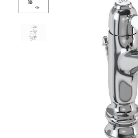
Душевые огр
С
Душ
С
Мойки и аксе
П
Полотенцесу
К
Трапы и слив
Д
Биде
С
Писсуары
К
Акриловые в
Водонагреват
Сауны
Подготовка