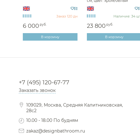
/
см, цвет: хром/белый
QT
глянцевый T12-QT
з 120 дн
Заказ 120 дн
Наличие: 34 шт
6 000
руб.
23 800
руб.
В корзину
В корзину
+7 (495) 120-67-77
Заказать звонок
109029, Москва, Средняя Калитниковская,
28с2
10.00 - 18.00 По будням
zakaz@designbathroom.ru