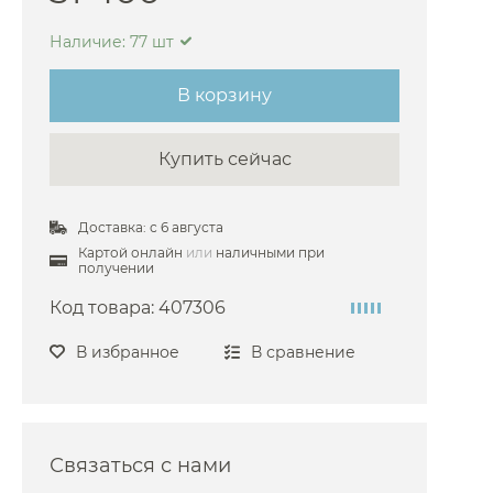
ini
Наличие: 77 шт
arlo Frattini
В корзину
oni
i
Купить сейчас
he
sgrohe
Доставка: с 6 августа
co
Картой онлайн
или
наличными при
получении
i
Код товара:
407306
fen
aroli
В избранное
В сравнение
azzi
oni
Связаться с нами
O