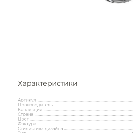
Каталог
Характеристики
Аксессуары
Мебель 
ком
Держатели туалетной бумаги
Гар
Артикул
Производитель
Дозаторы
Тумбы по
Коллекция
Мыльницы
Зе
Страна
Стаканы
Шкафы
Цвет
Ершики
Зерка
Фактура
Крючки
Ш
Инсталляции
Ва
Стилистика дизайна
Полотенцедержатели
Ко