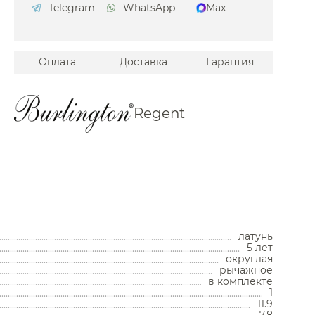
Telegram
WhatsApp
Max
ires
Bagno
Оплата
Доставка
Гарантия
ini
res
Regent
a
o
A
erkraft
.Pm
Унитазы
iore
латунь
Унитазы с бачком
nbrach
5 лет
Унитазы подвесные
округлая
Унитазы приставные
n Brau
рычажное
Комплекты с инсталляцией
в комплекте
Комплектующие для унитазов
er
1
11.9
Мойки и аксессуары
ert
7.8